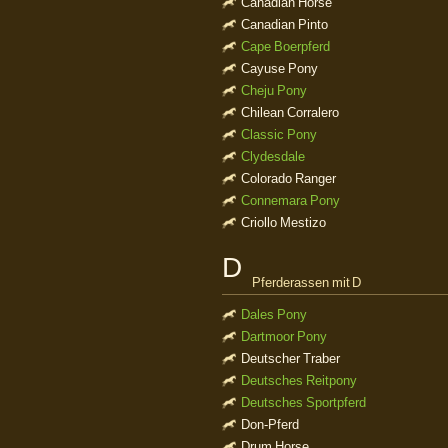
Canadian Horse
Canadian Pinto
Cape Boerpferd
Cayuse Pony
Cheju Pony
Chilean Corralero
Classic Pony
Clydesdale
Colorado Ranger
Connemara Pony
Criollo Mestizo
D
Pferderassen mit D
Dales Pony
Dartmoor Pony
Deutscher Traber
Deutsches Reitpony
Deutsches Sportpferd
Don-Pferd
Drum Horse