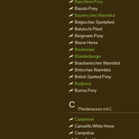
Baschkire Pony
Basuto Pony
Bayerisches Warmblut
Belgisches Sportpferd
Belutschi Pferd
Bergmann Pony
Blazer Horse
Boulonnais
Brandenburger
Brasilianisches Warmblut
Britisches Warmblut
British Spotted Pony
Budjonny
Burma Pony
C
Pferderassen mit C
Calabreser
Camarillo White Horse
Campolina