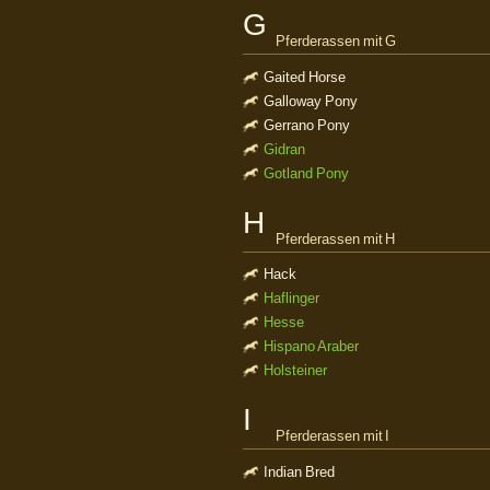
G
Pferderassen mit G
Gaited Horse
Galloway Pony
Gerrano Pony
Gidran
Gotland Pony
H
Pferderassen mit H
Hack
Haflinger
Hesse
Hispano Araber
Holsteiner
I
Pferderassen mit I
Indian Bred