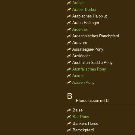
Araber
Araber-Berber
Arabisches Halbblut
Arabo-Haflinger
Ardenner
Argentinisches Ranchpferd
Arravani
Assateague-Pony
Ausländer
Australian Saddle Pony
Australisches Pony
Auxois
Azoren Pony
B
Pferderassen mit B
Baise
Bali Pony
Bankers Horse
Barockpferd