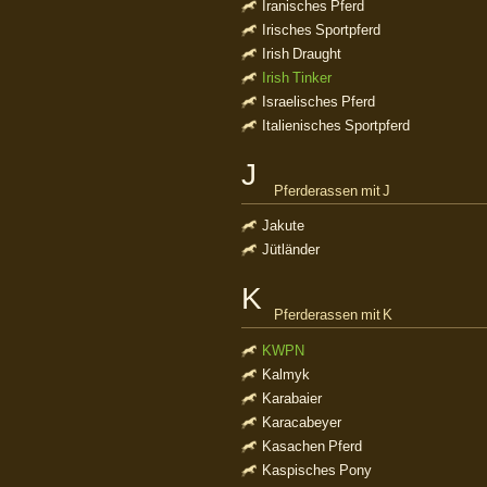
Iranisches Pferd
Irisches Sportpferd
Irish Draught
Irish Tinker
Israelisches Pferd
Italienisches Sportpferd
J
Pferderassen mit J
Jakute
Jütländer
K
Pferderassen mit K
KWPN
Kalmyk
Karabaier
Karacabeyer
Kasachen Pferd
Kaspisches Pony