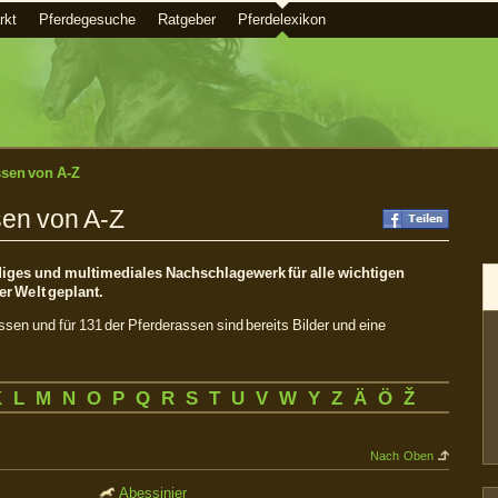
rkt
Pferdegesuche
Ratgeber
Pferdelexikon
ssen von A-Z
sen von A-Z
ndiges und multimediales Nachschlagewerk für alle wichtigen
r Welt geplant.
assen und für 131 der Pferderassen sind bereits Bilder und eine
K
L
M
N
O
P
Q
R
S
T
U
V
W
Y
Z
Ä
Ö
Ž
Nach Oben
Abessinier