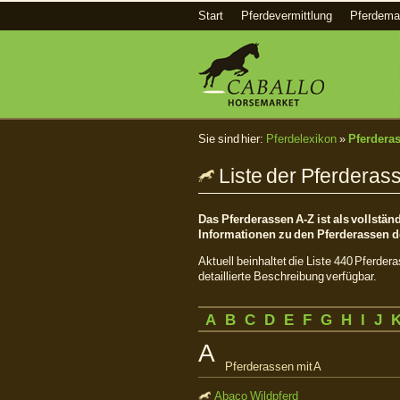
Start
Pferdevermittlung
Pferdema
Sie sind hier:
Pferdelexikon
»
Pferdera
Liste der Pferderas
Das Pferderassen A-Z ist als vollstä
Informationen zu den Pferderassen de
Aktuell beinhaltet die Liste 440 Pferder
detaillierte Beschreibung verfügbar.
A
B
C
D
E
F
G
H
I
J
A
Pferderassen mit A
Abaco Wildpferd