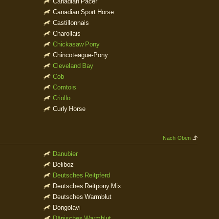
Canadian Pacer
Canadian Sport Horse
Castillonnais
Charollais
Chickasaw Pony
Chincoteague-Pony
Cleveland Bay
Cob
Comtois
Criollo
Curly Horse
Nach Oben
Danubier
Deliboz
Deutsches Reitpferd
Deutsches Reitpony Mix
Deutsches Warmblut
Dongolavi
Dänisches Warmblut