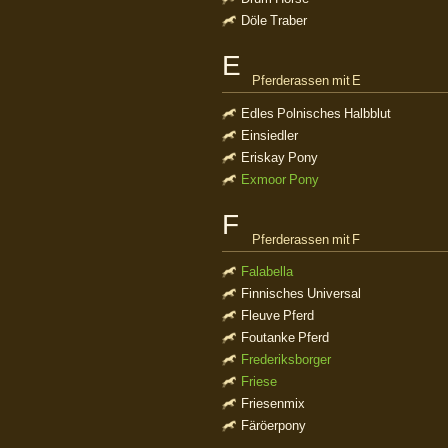
Döle Traber
E
Pferderassen mit E
Edles Polnisches Halbblut
Einsiedler
Eriskay Pony
Exmoor Pony
F
Pferderassen mit F
Falabella
Finnisches Universal
Fleuve Pferd
Foutanke Pferd
Frederiksborger
Friese
Friesenmix
Färöerpony