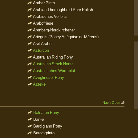
Araber Pinto
Arabian Thoroughbred Pure Polish
Arabisches Vollblut
Arabofriese
Arenberg-Nordkirchener
Ariègois (Poney Ariègoise de Mérens)
Asil-Araber
Asturcon
Australian Riding Pony
Australian Stock Horse
Australisches Warmblut
Aveglineser Pony
Azteke
Nach Oben
Balearen Pony
Ban-ei
Bardigiano Pony
Barockpinto