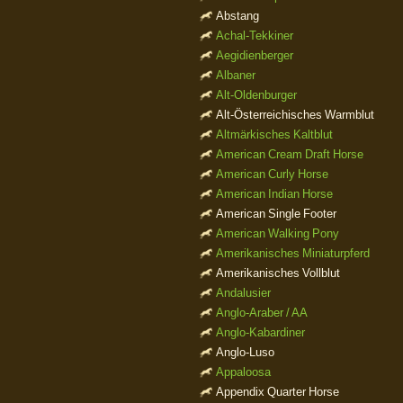
Abstang
Achal-Tekkiner
Aegidienberger
Albaner
Alt-Oldenburger
Alt-Österreichisches Warmblut
Altmärkisches Kaltblut
American Cream Draft Horse
American Curly Horse
American Indian Horse
American Single Footer
American Walking Pony
Amerikanisches Miniaturpferd
Amerikanisches Vollblut
Andalusier
Anglo-Araber / AA
Anglo-Kabardiner
Anglo-Luso
Appaloosa
Appendix Quarter Horse