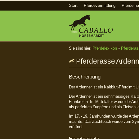
Start
Pferdevermittlung
Pferdema
Sie sind hier:
Pferdelexikon
»
Pferderas
Pferderasse Ardenn
Beschreibung
Der Ardenner ist ein Kaltblut-Pferd mit
Der Ardenner ist ein sehr massiges Kaltb
Frankreich. Im Mittelalter wurde der Ard
als perfektes Zugpferd und als Fleischli
Im 17. - 19. Jahrhundert wurde der Arde
machte. Das Zuchtbuch wurde vom Synd
eröffnet.
Haupteinsatz