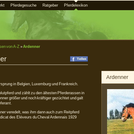
rkt
Pferdegesuche
Ratgeber
Pferdelexikon
sen von A-Z
»
Ardenner
er
Ardenner
 Ursprung in Belgien, Luxemburg und Frankreich.
lutpferd und zählt zu den ältesten Pferderassen in
enner größer und noch kräftiger gezüchtet und galt
eferant.
nner veredelt, was ihm dann auch zum Reitpferd
icat des Eléveurs du Cheval Ardennais 1929