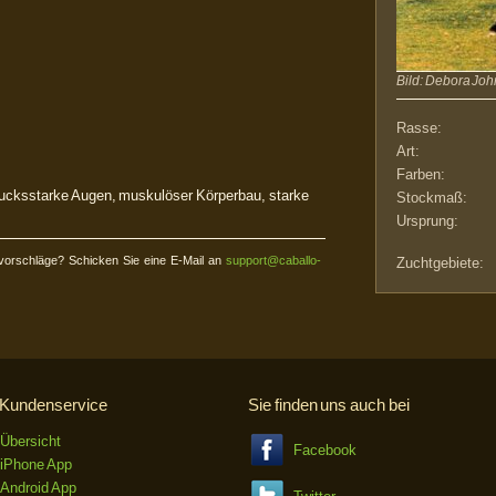
Bild: Debora Joh
Rasse:
Art:
Farben:
ucksstarke Augen, muskulöser Körperbau, starke
Stockmaß:
Ursprung:
orschläge? Schicken Sie eine E-Mail an
support@caballo-
Zuchtgebiete:
Kundenservice
Sie finden uns auch bei
Übersicht
Facebook
iPhone App
Android App