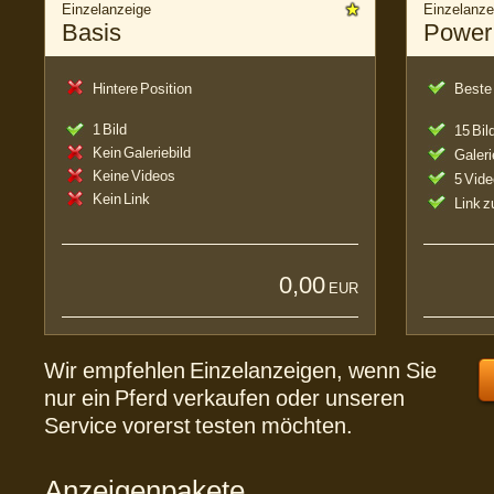
Einzelanzeige
Einzelanze
Basis
Power
Hintere Position
Beste 
1 Bild
15 Bil
Kein Galeriebild
Galeri
Keine Videos
5 Vid
Kein Link
Link 
0,00
EUR
Wir empfehlen Einzelanzeigen, wenn Sie
nur ein Pferd verkaufen oder unseren
Service vorerst testen möchten.
Anzeigenpakete