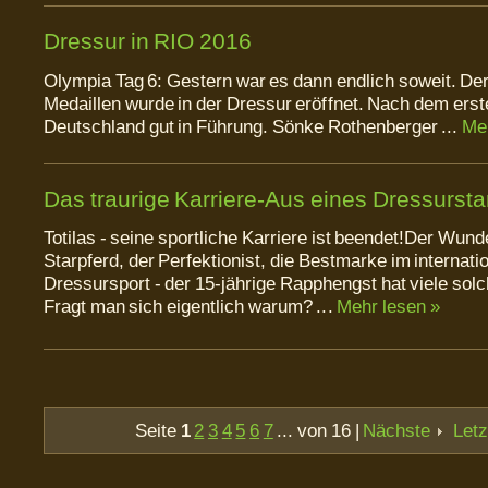
Dressur in RIO 2016
Olympia Tag 6: Gestern war es dann endlich soweit. De
Medaillen wurde in der Dressur eröffnet. Nach dem erste
Deutschland gut in Führung. Sönke Rothenberger ...
Meh
Das traurige Karriere-Aus eines Dressursta
Totilas - seine sportliche Karriere ist beendet!Der Wun
Starpferd, der Perfektionist, die Bestmarke im internati
Dressursport - der 15-jährige Rapphengst hat viele so
Fragt man sich eigentlich warum? ...
Mehr lesen »
Seite
1
2
3
4
5
6
7
... von 16 |
Nächste
Let