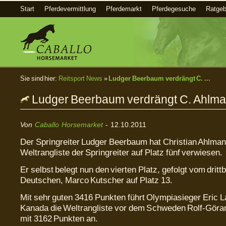
Start
Pferdevermittlung
Pferdemarkt
Pferdegesuche
Ratgeb
Sie sind hier:
Reitsport News
»
Ludger Beerbaum verdrängt C. ...
Ludger Beerbaum verdrängt C. Ahlm
Von
Caballo Horsemarket
- 12.10.2011
Der Springreiter Ludger Beerbaum hat Christian Ahlman
Weltrangliste der Springreiter auf Platz fünf verwiesen.
Er selbst belegt nun den vierten Platz, gefolgt vom dritt
Deutschen, Marco Kutscher auf Platz 13.
Mit sehr guten 3416 Punkten führt Olympiasieger Eric
Kanada die Weltrangliste vor dem Schweden Rolf-Göra
mit 3162 Punkten an.