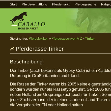
Start
Pferdevermittlung
Pferdemarkt
Pferdegesuche
Ratgeb
Sie sind hier:
Pferdelexikon
»
Pferderassen von A-Z
»
Tinker
Pferderasse Tinker
Beschreibung
Der Tinker (auch bekannt als Gypsy Cob) ist ein Kaltblu
Ursprung in Großbritannien und Irland.
Die Rasse der Tinker waren bis 2005 keine eigenständi
sondern wurden nur als Rassetyp geführt. Seit 2005 füh
neben Holland ein Ursprungszuchtbuch für Tinker. Somi
jeder Zuchtverband, der in einem anderen Land Tinker zü
die Vorgaben der FN oder Holland halten.