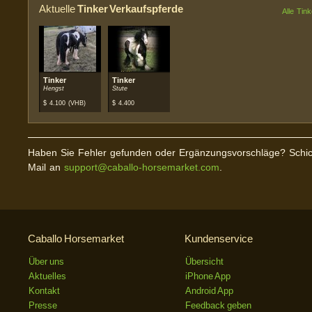
Aktuelle
Tinker Verkaufspferde
Alle Tin
Tinker
Tinker
Hengst
Stute
$
4.100
(VHB)
$
4.400
Haben Sie Fehler gefunden oder Ergänzungsvorschläge? Schic
Mail an
support@caballo-horsemarket.com
.
Caballo Horsemarket
Kundenservice
Über uns
Übersicht
Aktuelles
iPhone App
Kontakt
Android App
Presse
Feedback geben