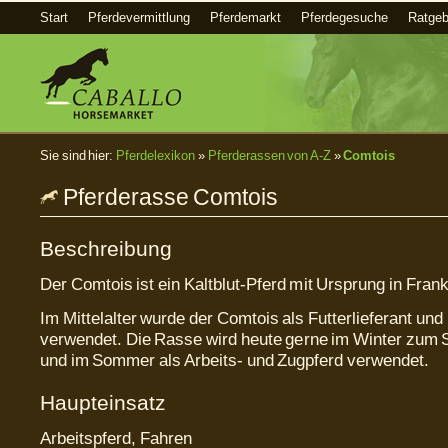
Start
Pferdevermittlung
Pferdemarkt
Pferdegesuche
Ratgeb
Sie sind hier:
Pferdelexikon
»
Pferderassen von A-Z
»
Comtois
Pferderasse Comtois
Beschreibung
Der Comtois ist ein Kaltblut-Pferd mit Ursprung in Frank
Im Mittelalter wurde der Comtois als Futterlieferant und 
verwendet. Die Rasse wird heute gerne im Winter zum S
und im Sommer als Arbeits- und Zugpferd verwendet.
Haupteinsatz
Arbeitspferd, Fahren