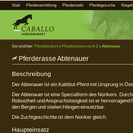
Start
Pferdevermittlung
Pferdemarkt
Pferdegesuche
Ratgeb
Sie sind hier:
Pferdelexikon
»
Pferderassen von A-Z
»
Abtenauer
Pferderasse Abtenauer
Beschreibung
Der Abtenauer ist ein Kaltblut-Pferd mit Ursprung in Öst
Der Abtenauer ist eine Spezialform des Norikers. Durch
Robustheit und Anspruchslosigkeit ist er hervorragend fü
den Bergen und steilen Hängen einsetzbar.
Die Zuchtgeschichte ist dem Noriker gleich.
Haupteinsatz