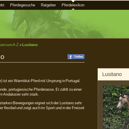
rkt
Pferdegesuche
Ratgeber
Pferdelexikon
sen von A-Z
»
Lusitano
no
Lusitano
) ist ein Warmblut-Pferd mit Ursprung in Portugal.
ende, portugiesische Pferderasse. Er zählt zu einer
m Andalusier sehr stark.
 starken Bewegungen eignet sich der Lusitano sehr
er flexibel und zeigt auch im Sport und in der Freizeit