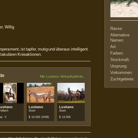
r, Willig
Rasse:
Alternative
Namen:
Art:
perament, ist tapfer, mutig und überaus intelligent.
Farben:
takulären Knieaktionen.
Stockmaß:
Ursprung:
Vorkommen:
de
Alle Lusitano Verkaufspferde...
Zuchtgebiete:
usitano
Lusitano
Lusitano
allach
Stute
Stute
at. V
$
14.500
(VHB)
$
14.500