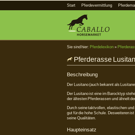
Start
Pferdevermittlung
Pferdema
Sie sind hier:
Pferdelexikon
»
Pferderas
Pferderasse Lusita
Beschreibung
Der Lusitano (auch bekannt als Lusitaner
Der Lusitano ist eine im Barocktyp steh
der ältesten Pferderassen und ähnelt de
Durch seine taktvollen, elastischen und
gut für die hohe Schule. Desweiteren ist 
seine Qualitäten.
Haupteinsatz