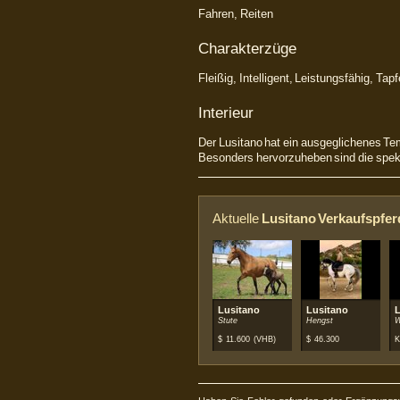
Fahren, Reiten
Charakterzüge
Fleißig, Intelligent, Leistungsfähig, Tapfe
Interieur
Der Lusitano hat ein ausgeglichenes Tem
Besonders hervorzuheben sind die spek
Aktuelle
Lusitano Verkaufspfer
Lusitano
Lusitano
L
Stute
Hengst
W
$
11.600
(VHB)
$
46.300
K