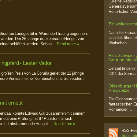
...keine Regel 
Generalsversamm
Reiterlichen Vere
Ein weiteres to
Nach Hickstead 
älischen Landgestüt in Warendorf traurig begonnen:
Unglück übersch
t werden. Der 26-jährige dunkelbraune Hengst von
dänischen ...
 eingeschläfert werden. Schon ...
Read more »
Pius Schwizer g
German Maste
ingpferd - Lester Vador
Derzeit finden i
 großen Preis von La Coruña geriet der 12 jährige
2011 die German
edro Veniss in einer Kombination ins Schleudern,
Oldenburger H
Preisspitze
Die Oldenburger
nnt erneut
fantastischen Er
Romancier ...
sendaal konnte Edward Gal zusammen mit seinem
neut eine Prüfung mit 87 Punkten für sich
anz II abstammende Hengst ...
Read more »
RSS-Feed
Subscrib