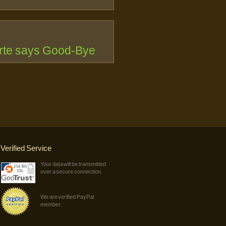
rte says Good-Bye
Verified Service
Your data will be transmitted
over a secure connection.
We are verified PayPal
member.