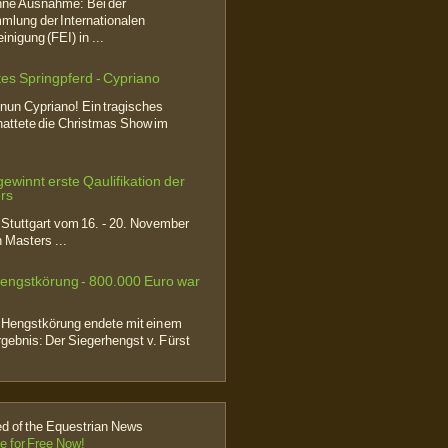
ohne Ausnahme: Bei der
lung der Internationalen
inigung (FEI) in ...
tes Springpferd - Cypriano
nun Cypriano! Ein tragisches
attete die Christmas Show im
ewinnt erste Qaulifikation der
rs
n Stuttgart vom 16. - 20. November
 Masters ...
engstkörung - 800.000 Euro war
 Hengstkörung endete mit einem
gebnis: Der Siegerhengst v. Fürst
 of the Equestrian News
e for Free Now!