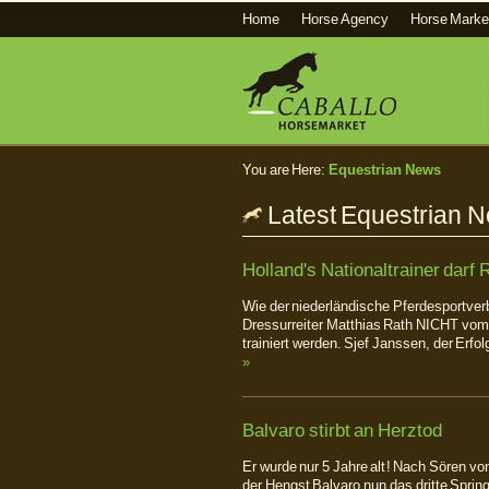
Home
Horse Agency
Horse Marke
You are Here:
Equestrian News
Latest Equestrian 
Holland's Nationaltrainer darf R
Wie der niederländische Pferdesportver
Dressurreiter Matthias Rath NICHT vom N
trainiert werden. Sjef Janssen, der Erf
»
Balvaro stirbt an Herztod
Er wurde nur 5 Jahre alt! Nach Sören v
der Hengst Balvaro nun das dritte Sprin