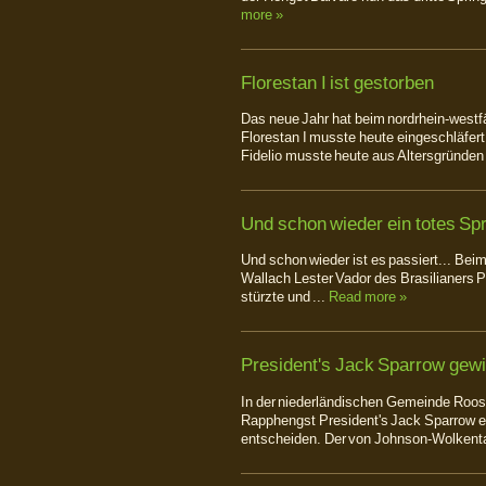
more »
Florestan I ist gestorben
Das neue Jahr hat beim nordrhein-westf
Florestan I musste heute eingeschläfer
Fidelio musste heute aus Altersgründen
Und schon wieder ein totes Spr
Und schon wieder ist es passiert... Beim
Wallach Lester Vador des Brasilianers P
stürzte und ...
Read more »
President's Jack Sparrow gewi
In der niederländischen Gemeinde Roo
Rapphengst President's Jack Sparrow er
entscheiden. Der von Johnson-Wolkent