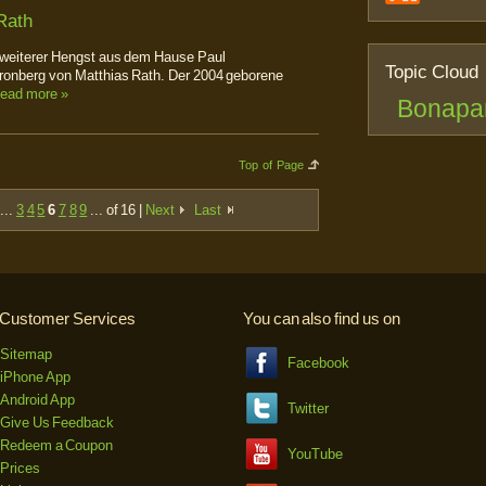
Rath
 weiterer Hengst aus dem Hause Paul
Topic Cloud
ronberg von Matthias Rath. Der 2004 geborene
ead more »
Bonapa
Top of Page
...
3
4
5
6
7
8
9
... of 16 |
Next
Last
Customer Services
You can also find us on
Sitemap
Facebook
iPhone App
Android App
Twitter
Give Us Feedback
Redeem a Coupon
YouTube
Prices