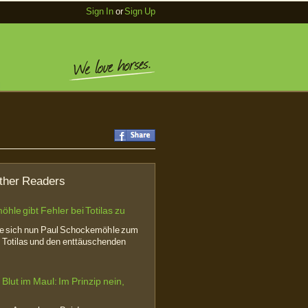
Sign In
or
Sign Up
ther Readers
hle gibt Fehler bei Totilas zu
te sich nun Paul Schockemöhle zum
Totilas und den enttäuschenden
Blut im Maul: Im Prinzip nein,