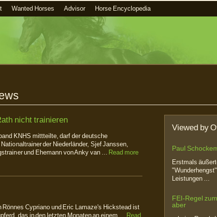
t
Wanted Horses
Advisor
Horse Encyclopedia
News
ath nicht trainieren
Viewed by O
band KNHS mittteilte, darf der deutsche
ationaltrainer der Niederländer, Sjef Janssen,
Paul Schockemö
olgstrainer und Ehemann von Anky van ...
Read more
Erstmals äußer
"Wunderhengst" 
Leistungen ...
FEI-Regel zum 
aber
on Rönnes Cypriano und Eric Lamaze's Hickstead ist
gpferd, das in den letzten Monaten an einem ...
Read