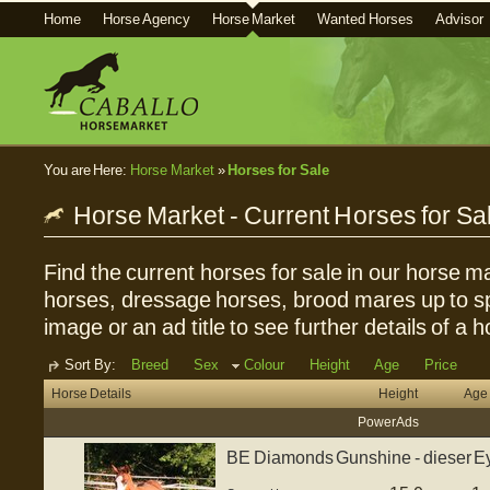
Home
Horse Agency
Horse Market
Wanted Horses
Advisor
You are Here:
Horse Market
»
Horses for Sale
Horse Market - Current Horses for Sa
Find the current horses for sale in our horse ma
horses, dressage horses, brood mares up to sp
image or an ad title to see further details of a h
Sort By:
Breed
Sex
Colour
Height
Age
Price
Horse Details
Height
Age
Power Ads
BE Diamonds Gunshine - dieser Ey
einem ...