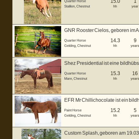
15.0
1
Quarter Horse
Stallion
,
Chestnut
hh
year
GNR Rooster Cielos, geboren im Apr
Q...
14.3
9
Quarter Horse
Gelding
,
Chestnut
hh
year
Shez Presidential ist eine bildhüb
geba...
15.3
16
Quarter Horse
Mare
,
Chestnut
hh
year
EFR Mr Chillichocolate ist ein bil
...
15.2
5
Paint Horse
Gelding
,
Chestnut
hh
year
Custom Splash, geboren am 19.0
ca. 150...