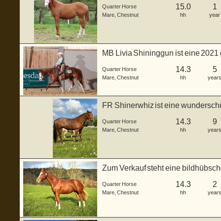
15.0
1
Quarter Horse
Mare
,
Chestnut
hh
year
MB Livia Shininggun ist eine 2021
in...
14.3
5
Quarter Horse
Mare
,
Chestnut
hh
year
FR Shinerwhiz ist eine wundersch
geboren ...
14.3
9
Quarter Horse
Mare
,
Chestnut
hh
year
Zum Verkauf steht eine bildhübsch
a...
14.3
2
Quarter Horse
Mare
,
Chestnut
hh
year