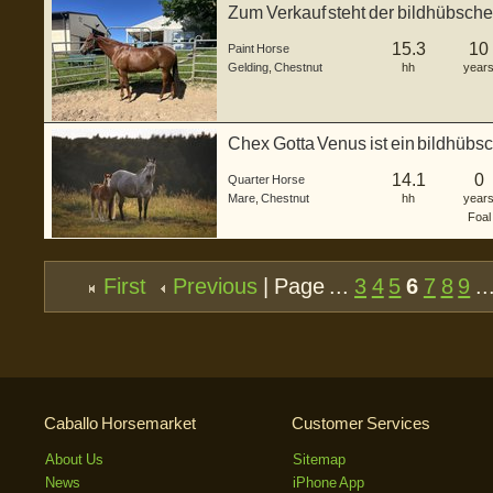
Zum Verkauf steht der bildhübsche
N ...
15.3
10
Paint Horse
Gelding
,
Chestnut
hh
year
Chex Gotta Venus ist ein bildhübs
g...
14.1
0
Quarter Horse
Mare
,
Chestnut
hh
year
Foal
First
Previous
| Page ...
3
4
5
6
7
8
9
..
Caballo Horsemarket
Customer Services
About Us
Sitemap
News
iPhone App