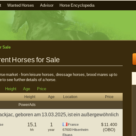
t
Wanted Horses
Advisor
Horse Encyclopedia
r Sale
ent Horses for Sale
horse market - from leisure horses, dressage horses, brood mares up to
e to see further details of a horse.
Height
Age
Price
Height
Age
Location
Price
Power Ads
Blackjac, geboren am 13.03.2025, ist ein außergewöhnlich
15.1
1
$
11.400
se
France
(OBO)
hh
year
67600
Hilsenheim
Elsass