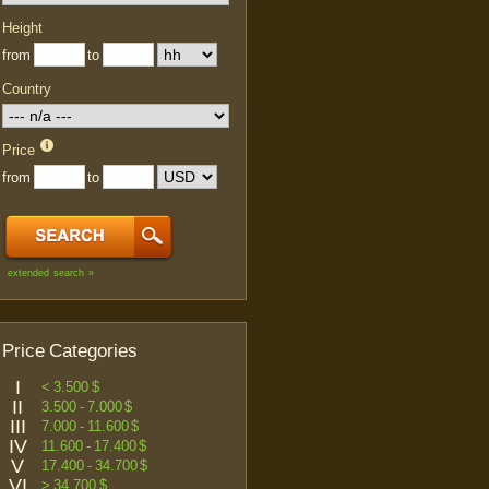
Height
from
to
Country
Price
from
to
extended search »
Price Categories
I
< 3.500 $
II
3.500 - 7.000 $
III
7.000 - 11.600 $
IV
11.600 - 17.400 $
V
17.400 - 34.700 $
VI
> 34.700 $