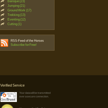
Baroque (23)
Jumping (21)
Ground Work (17)
Trekking (13)
Eventing (12)
Cutting (1)
RSS-Feed of the Horses
Subscribe for Free!
Verified Service
Your data will be transmitted
over a secure connection.