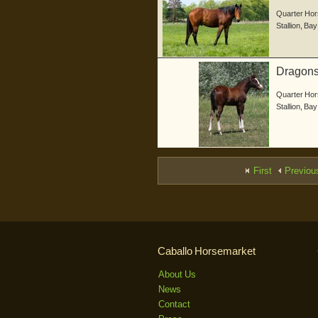
Junghen
Quarter Hor
Stallion
,
Bay
Dragons 
ge...
Quarter Hor
Stallion
,
Bay
First
Previou
Caballo Horsemarket
About Us
News
Contact