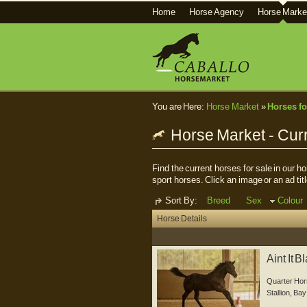
Home
Horse Agency
Horse Marke
You are Here:
Horse Market
»
Horses fo
Horse Market - Curr
Find the current horses for sale in our 
sport horses. Click an image or an ad titl
Sort By:
Breed
Sex
Colour
Horse Details
Aint It 
...
Quarter Hor
Stallion
,
Bay