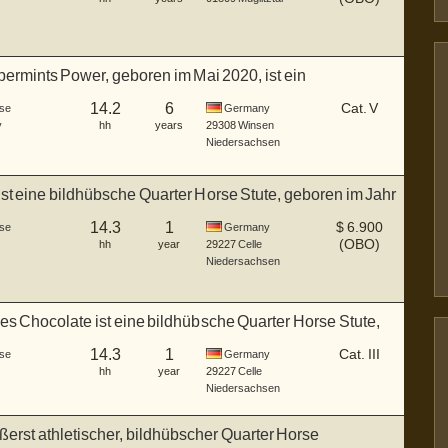
rmints Power, geboren im Mai 2020, ist ein
cher b...
14.2
6
Cat. V
se
Germany
y
hh
years
29308
Winsen
Niedersachsen
st eine bildhübsche Quarter Horse Stute, geboren im Jahr
14.3
1
$
6.900
se
Germany
(OBO)
hh
year
29227
Celle
Niedersachsen
s Chocolate ist eine bildhübsche Quarter Horse Stute,
14.3
1
Cat. III
se
Germany
hh
year
29227
Celle
Niedersachsen
ußerst athletischer, bildhübscher Quarter Horse