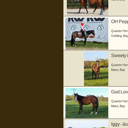
OH Peppe
bildhübs
Quarter Hor
Gelding
,
Ba
Sweety i
...
Quarter Hor
Mare
,
Bay
God Love
geb...
Quarter Hor
Mare
,
Bay
Iggy - ä