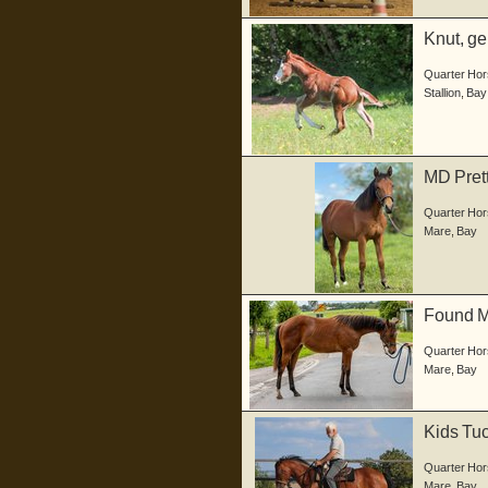
Knut, ge
H...
Quarter Hor
Stallion
,
Bay
MD Prett
Quarter Hor
Mare
,
Bay
Found My
Hor...
Quarter Hor
Mare
,
Bay
Kids Tuc
Quar...
Quarter Hor
Mare
,
Bay