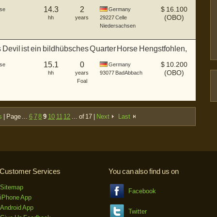
gs...
14.3
2
$
16.100
se
Germany
(OBO)
hh
years
29227
Celle
Niedersachsen
Devil ist ein bildhübsches Quarter Horse Hengstfohlen,
15.1
0
$
10.200
se
Germany
(OBO)
hh
years
93077
Bad Abbach
Foal
s
| Page ...
6
7
8
9
10
11
12
... of 17 |
Next
Last
Customer Services
You can also find us on
Sitemap
Facebook
iPhone App
Android App
Twitter