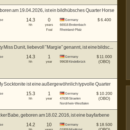
boren am 19.04.2026, ist ein bildhübsches Quarter Horse
14.3
0
$
6.400
se
Germany
hh
years
66916
Breitenbach
Foal
Rheinland-Pfalz
y Miss Dunit, liebevoll "Margie" genannt, ist eine bildsc...
14.3
1
$
11.000
se
Germany
(OBO)
hh
year
99638
Kindelbrück
 Socktonite ist eine außergewöhnlich typvolle Quarter
15.3
1
$
10.200
se
Germany
(OBO)
hh
year
47638
Straelen
Nordrhein-Westfalen
ker Babe, geboren am 18.02.2016, ist eine bayfarbene
14.2
10
$
18.500
se
Germany
(OBO)
hh
years
01809
Müglitztal