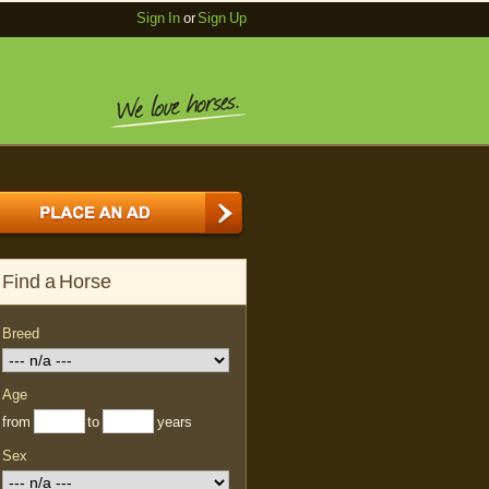
Sign In
or
Sign Up
Find a Horse
Breed
Age
from
to
years
Sex