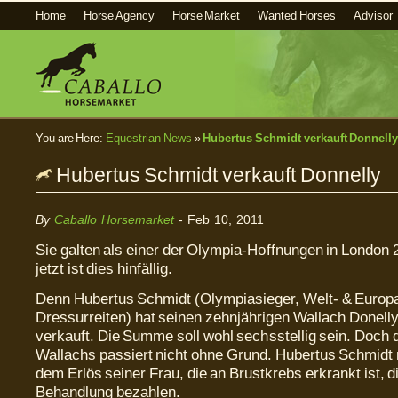
Home
Horse Agency
Horse Market
Wanted Horses
Advisor
You are Here:
Equestrian News
»
Hubertus Schmidt verkauft Donnell
Hubertus Schmidt verkauft Donnelly
By
Caballo Horsemarket
- Feb 10, 2011
Sie galten als einer der Olympia-Hoffnungen in London
jetzt ist dies hinfällig.
Denn Hubertus Schmidt (Olympiasieger, Welt- & Europ
Dressurreiten) hat seinen zehnjährigen Wallach Donelly
verkauft. Die Summe soll wohl sechsstellig sein. Doch 
Wallachs passiert nicht ohne Grund. Hubertus Schmidt
dem Erlös seiner Frau, die an Brustkrebs erkrankt ist, d
Behandlung bezahlen.