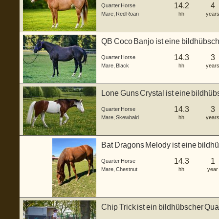
14.2
4
Quarter Horse
Mare
,
Red Roan
hh
year
QB Coco Banjo ist eine bildhübsch
geboren a...
14.3
3
Quarter Horse
Mare
,
Black
hh
year
Lone Guns Crystal ist eine bildhüb
gebor...
14.3
3
Quarter Horse
Mare
,
Skewbald
hh
year
Bat Dragons Melody ist eine bildh
de...
14.3
1
Quarter Horse
Mare
,
Chestnut
hh
year
Chip Trick ist ein bildhübscher Qu
im...