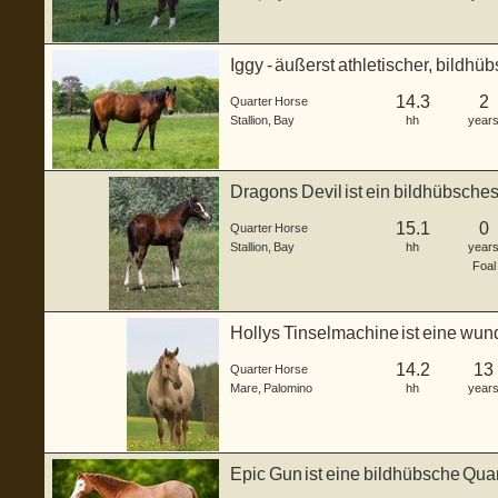
Iggy - äußerst athletischer, bildhü
Junghengs...
14.3
2
Quarter Horse
Stallion
,
Bay
hh
year
Dragons Devil ist ein bildhübsche
ge...
15.1
0
Quarter Horse
Stallion
,
Bay
hh
year
Foal
Hollys Tinselmachine ist eine wun
g...
14.2
13
Quarter Horse
Mare
,
Palomino
hh
year
Epic Gun ist eine bildhübsche Qua
Jah...