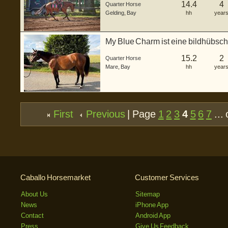
14.4
4
Quarter Horse
Gelding
,
Bay
hh
year
My Blue Charm ist eine bildhübsch
a...
15.2
2
Quarter Horse
Mare
,
Bay
hh
year
First
Previous
| Page
1
2
3
4
5
6
7
... 
Caballo Horsemarket
Customer Services
About Us
Sitemap
News
iPhone App
Contact
Android App
Press
Give Us Feedback