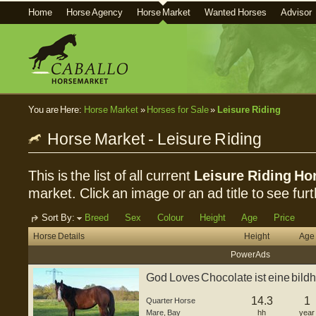
Home
Horse Agency
Horse Market
Wanted Horses
Advisor
You are Here:
Horse Market
»
Horses for Sale
»
Leisure Riding
Horse Market - Leisure Riding
This is the list of all current
Leisure Riding Hor
market. Click an image or an ad title to see furt
Sort By:
Breed
Sex
Colour
Height
Age
Price
Horse Details
Height
Age
Power Ads
God Loves Chocolate ist eine bild
geb...
14.3
1
Quarter Horse
Mare
,
Bay
hh
year