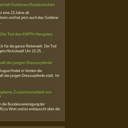
 erhält Goldenes Reitabzeichen
t eine 23 Jahre alt
eiterin und hat jetzt auch das Goldene
..
 Der Tod des KWPN-Hengstes
k für die ganze Reiterwelt: Der Tod
ers Hickstead! Um 15:25 ...
aft der jungen Dressurpferde
August findet in Verden die
t der jungen Dressurpferde statt. Im
 geplante Zusammenarbeit von
n
ch die Bundesvereinigung der
R) zu Wort und ist enttäuscht über die