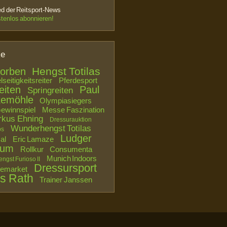
 der Reitsport-News
stenlos abonnieren!
ke
Hengst Totilas
torben
seitigkeitsreiter
Pferdesport
eiten
Paul
Springreiten
kemöhle
Olympiasiegers
ewinnspiel
Messe Faszination
kus Ehning
Dressurauktion
Wunderhengst Totilas
ps
Ludger
al
Eric Lamaze
aum
Rollkur
Consumenta
Munich Indoors
ngst Furioso II
Dressursport
semarket
as Rath
Trainer Janssen