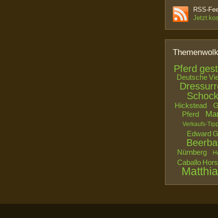
RSS-Feed
Jetzt ko
Themenwol
Pferd ges
Deutsche Viel
Dressurr
Schoc
Hickstead
G
Mar
Pferd
Verkaufs-Tip
Edward G
Beerb
Nürnberg
He
Caballo Hor
Matthi