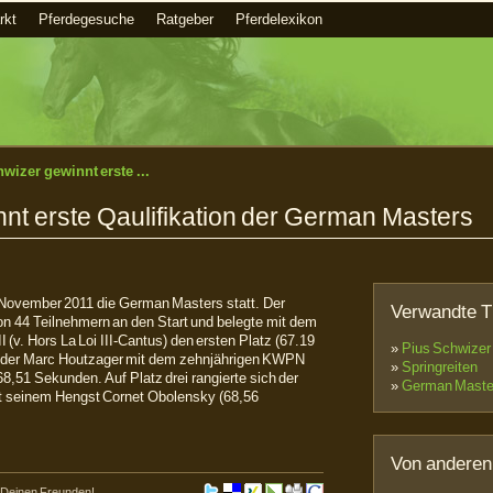
rkt
Pferdegesuche
Ratgeber
Pferdelexikon
wizer gewinnt erste ...
nt erste Qaulifikation der German Masters
0. November 2011 die German Masters statt. Der
Verwandte 
n 44 Teilnehmern an den Start und belegte mit dem
(v. Hors La Loi III-Cantus) den ersten Platz (67.19
»
Pius Schwizer
länder Marc Houtzager mit dem zehnjährigen KWPN
»
Springreiten
 68,51 Sekunden. Auf Platz drei rangierte sich der
»
German Maste
it seinem Hengst Cornet Obolensky (68,56
Von anderen
mit Deinen Freunden!