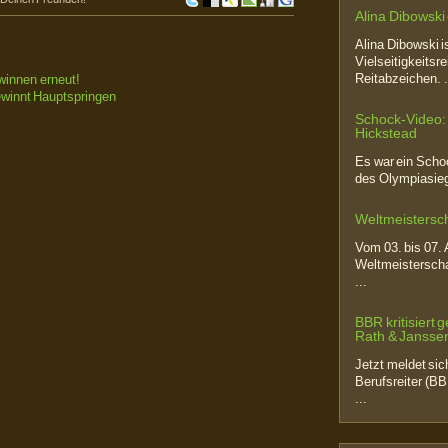
Alina Dibowski
Alina Dibowski is
Vielseitigkeitsr
Reitabzeichen. .
winnen erneut!
ewinnt Hauptspringen
Schock-Video:
Hickstead
Es war ein Schoc
des Olympiasieg
Weltmeistersch
Vom 03. bis 07. 
Weltmeisterschaf
...
BBR kritisiert
Rath & Jansse
Jetzt meldet si
Berufsreiter (BB
...