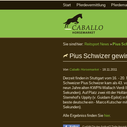
Start
Pferdevermittlung
Pferdema
Sie sind hier:
Reitsport News
»
Pius Sch
Pius Schwizer gewin
Von
Caballo Horsemarket
- 18.11.2011
Derzeit finden in Stuttgart vom 16. - 2
Schweizer Pius Schwizer kam als 43. vo
neun Jahre alten KWPN-Wallach Verdi III 
Sekunden). Auf Platz zwei ritt der Hol
Sterrehof's Uppity (v. Guidam-Epilot) in
beste deutsche ein - Marco Kutscher m
Sekunden).
Alle Ergebniss finden Sie
hier
.
Gefällt Dir der Artikel? Teile ihn 