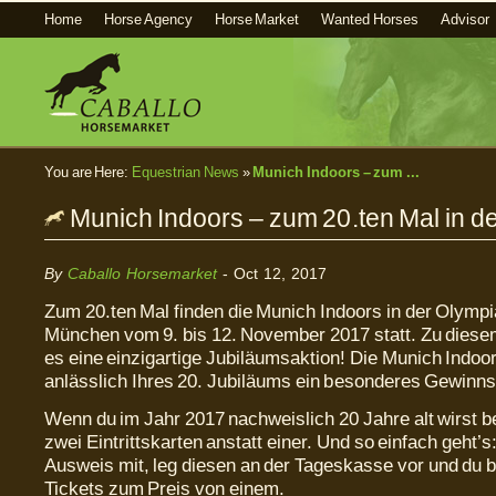
Home
Horse Agency
Horse Market
Wanted Horses
Advisor
You are Here:
Equestrian News
»
Munich Indoors – zum ...
Munich Indoors – zum 20.ten Mal in der
By
Caballo Horsemarket
- Oct 12, 2017
Zum 20.ten Mal finden die Munich Indoors in der Olympi
München vom 9. bis 12. November 2017 statt. Zu diese
es eine einzigartige Jubiläumsaktion! Die Munich Indoor
anlässlich Ihres 20. Jubiläums ein besonderes Gewinns
Wenn du im Jahr 2017 nachweislich 20 Jahre alt wirst
zwei Eintrittskarten anstatt einer. Und so einfach geht’s
Ausweis mit, leg diesen an der Tageskasse vor und du
Tickets zum Preis von einem.