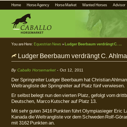
Home
Horse Agency
Horse Market
Wanted Horses
Advisor
You are Here:
Equestrian News
»
Ludger Beerbaum verdrängt C. ...
Ludger Beerbaum verdrängt C. Ahlm
By
Caballo Horsemarket
- Oct 12, 2011
Der Springreiter Ludger Beerbaum hat Christian Ahlman
Weltrangliste der Springreiter auf Platz fünf verwiesen.
Er selbst belegt nun den vierten Platz, gefolgt vom dritt
Deutschen, Marco Kutscher auf Platz 13.
Mit sehr guten 3416 Punkten führt Olympiasieger Eric
Kanada die Weltrangliste vor dem Schweden Rolf-Göra
mit 3162 Punkten an.