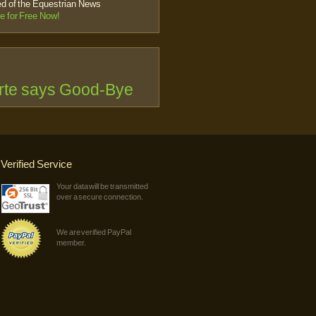
 of the Equestrian News
e for Free Now!
rte says Good-Bye
Verified Service
Your data will be transmitted
over a secure connection.
We are verified PayPal
member.