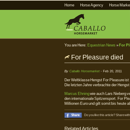
Home
Horse Agency
Horse Marke
You are Here:
Equestrian News
»
For P
For Pleasure died
By
Caballo Horsemarket
- Feb 20, 2011
Der Weltklasse Hengst For Pleasure ist 
Die letzten Jahre verbrachte der Hengst
Marcus Ehning
wie auch Lars Nieberg ve
den internationale Spitzensport. For 
Millionen Euro und gilt somit bis heute 
Do you like this article? Share wit
Related Articles