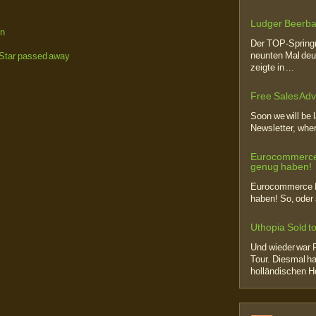
Ludger Beerba
en
Der TOP-Springr
neunten Mal deut
Star passed away
zeigte in ...
Free Sales Advi
Soon we will be 
Newsletter, where
Eurocommerce-
genug haben!
Eurocommerce P
haben! So, oder s
Uthopia Sold 
Und wieder war 
Tour. Diesmal h
holländischen He