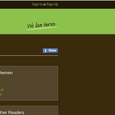
Sign In
or
Sign Up
Themen
g
 II
en
ther Readers