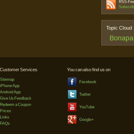
RSS-Feed
Subscrib
Topic Cloud
Bonapa
Customer Services
You can also find us on
Sitemap
Facebook
iPhone App
Android App
Twitter
Give Us Feedback
Redeem a Coupon
YouTube
Prices
Links
Google+
FAQs