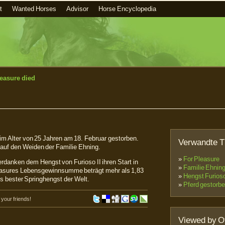
t
Wanted Horses
Advisor
Horse Encyclopedia
leasure died
im Alter von 25 Jahren am 18. Februar gestorben.
Verwandte 
 auf den Weiden der Familie Ehning.
»
For Pleasure
rdanken dem Hengst von Furioso II ihren Start in
»
Familie Ehnin
Pleasures Lebensgewinnsumme beträgt mehr als 1,83
»
Hengst Furioso
als bester Springhengst der Welt.
»
Pferd gestorb
h your friends!
Viewed by O