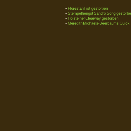
»
Florestan I ist gestorben
»
Stempelhengst Sandro Song gestorb
»
Holsteiner Clearway gestorben
»
Meredith Michaels-Beerbaums Quick 