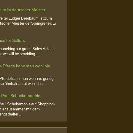
um ist deutscher Meister
eiter Ludger Beerbaum ist zum
scher Meister der Springreiter. Er
ce for Sellers
launching our gratis Sales Advice
 we will be providing ...
Pferde kann man wohl nie
ferde kann man wohl nie genug
o ähnlich lautet wohl das ...
to Paul Schockemoehle!
Paul Schokemöhle auf Shopping-
at er zusammen mit dem
ngsthalter ...