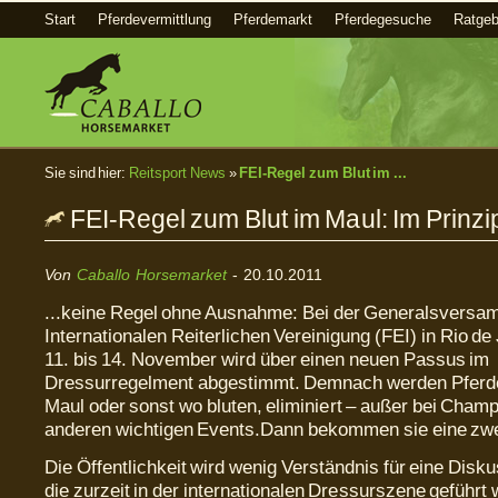
Start
Pferdevermittlung
Pferdemarkt
Pferdegesuche
Ratgeb
Sie sind hier:
Reitsport News
»
FEI-Regel zum Blut im ...
FEI-Regel zum Blut im Maul: Im Prinzip
Von
Caballo Horsemarket
- 20.10.2011
...keine Regel ohne Ausnahme: Bei der Generalsversa
Internationalen Reiterlichen Vereinigung (FEI) in Rio d
11. bis 14. November wird über einen neuen Passus im
Dressurregelment abgestimmt. Demnach werden Pferde
Maul oder sonst wo bluten, eliminiert – außer bei Cham
anderen wichtigen Events.Dann bekommen sie eine zw
Die Öffentlichkeit wird wenig Verständnis für eine Disk
die zurzeit in der internationalen Dressurszene geführt 