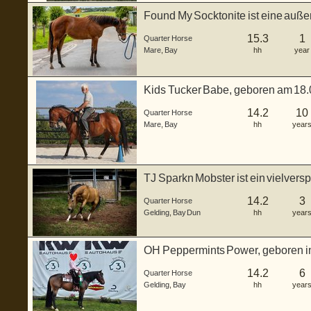
Found My Socktonite ist eine auße
Hor...
15.3
1
Quarter Horse
Mare
,
Bay
hh
year
Kids Tucker Babe, geboren am 18.0
Quar...
14.2
10
Quarter Horse
Mare
,
Bay
hh
year
TJ Sparkn Mobster ist ein vielver
Wallac...
14.2
3
Quarter Horse
Gelding
,
Bay Dun
hh
year
OH Peppermints Power, geboren im 
bildhübscher b...
14.2
6
Quarter Horse
Gelding
,
Bay
hh
year