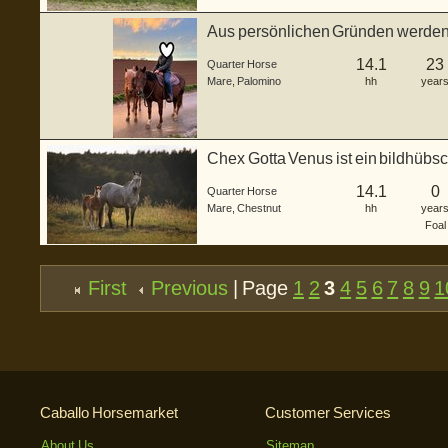
Aus persönlichen Gründen werden 
Wegbe...
14.1
23
Quarter Horse
Mare
,
Palomino
hh
year
Chex Gotta Venus ist ein bildhübs
g...
14.1
0
Quarter Horse
Mare
,
Chestnut
hh
year
Foal
First
Previous
| Page
1
2
3
4
5
6
7
8
9
1
Caballo Horsemarket
Customer Services
About Us
Sitemap