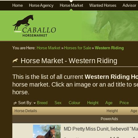
Home
Horse Agency
Horse Market
Wanted Horses
Advisor
You are Here:
Horse Market
»
Horses for Sale
»
Western Riding
Horse Market - Western Riding
This is the list of all current
Western Riding Ho
horse market. Click an image or an ad title to se
horse.
Sort By:
Breed
Sex
Colour
Height
Age
Price
Horse Details
Height
Age
Power Ads
MD Pretty Miss Dunit, liebevoll "Mar