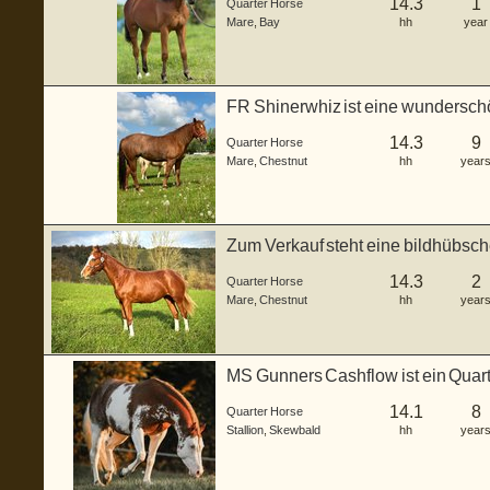
14.3
1
Quarter Horse
Mare
,
Bay
hh
year
FR Shinerwhiz ist eine wundersch
geboren ...
14.3
9
Quarter Horse
Mare
,
Chestnut
hh
year
Zum Verkauf steht eine bildhübsch
a...
14.3
2
Quarter Horse
Mare
,
Chestnut
hh
year
MS Gunners Cashflow ist ein Quart
g...
14.1
8
Quarter Horse
Stallion
,
Skewbald
hh
year