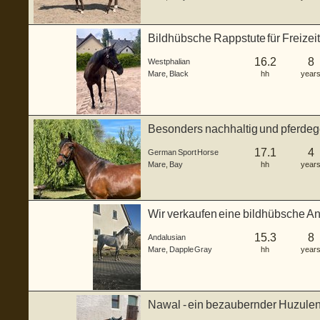
Bildhübsche Rappstute für Freizei
16.2
8
Westphalian
Mare
,
Black
hh
year
Besonders nachhaltig und pferdege
(Warm...
17.1
4
German Sport Horse
Mare
,
Bay
hh
year
Wir verkaufen eine bildhübsche And
J...
15.3
8
Andalusian
Mare
,
Dapple Gray
hh
year
Nawal - ein bezaubernder Huzulen
2022. Mi...