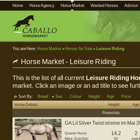
Home
Horse Agency
Horse Market
Wanted Horses
Advisor
You are Here:
Horse Market
»
Horses for Sale
»
Leisure Riding
Horse Market - Leisure Riding
This is the list of all current
Leisure Riding Hor
market. Click an image or an ad title to see furt
Sort By:
Breed
Sex
Colour
Height
Age
Price
Horse Details
Height
Age
Power Ads
GA Lil Silver Twist ist eine im Ma
S...
14.2
2
Quarter Horse
Mare
,
Gray Dun
hh
year