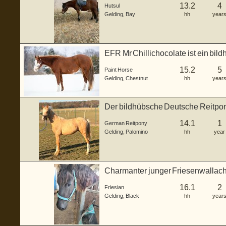
13.2
4
Hutsul
Gelding
,
Bay
hh
year
EFR Mr Chillichocolate ist ein bil
...
15.2
5
Paint Horse
Gelding
,
Chestnut
hh
year
Der bildhübsche Deutsche Reitpon
Donner", ge...
14.1
1
German Reitpony
Gelding
,
Palomino
hh
year
Charmanter junger Friesenwallach
und v...
16.1
2
Friesian
Gelding
,
Black
hh
year