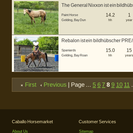
The General Nixxon ist ein bildhü
2025 ...
14.2
1
Paint Horse
Gelding
,
Bay Dun
hh
year
Rebalon ist ein bildhübscher PRE/
u...
15.0
15
Spaniards
Gelding
,
Bay Roan
hh
year
First
Previous
| Page ...
5
6
7
8
9
10
11
.
Caballo Horsemarket
Customer Services
About Us
Sitemap