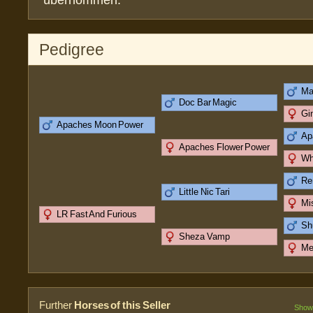
übernommen.
Pedigree
Ma
Doc Bar Magic
Gi
Apaches Moon Power
Ap
Apaches Flower Power
Whi
Re
Little Nic Tari
Mi
LR Fast And Furious
Sh
Sheza Vamp
Me
Further
Horses of this Seller
Show 