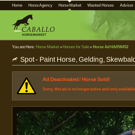
Home
Horse Agency
Horse Market
Wanted Horses
Advisor
You are Here:
Horse Market
»
Horses for Sale
»
Horse Ad HA058452
Spot - Paint Horse, Gelding, Skewbal
Ad Deactivated / Horse Sold!
Sorry, this ad is no longer active and only availabl