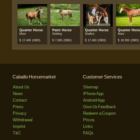
Quarter Horse
Paint Horse
Quarter Horse
Quarter Hors
Mare
Gelding
Stallion
Mare
$
17.400
(OBO)
$
7.000
(OBO)
$
17.400
(OBO)
$
18.500
(OBO)
Caballo Horsemarket
Customer Services
About Us
Sitemap
News
iPhone App
Contact
Android App
Press
Give Us Feedback
Privacy
Redeem a Coupon
Withdrawal
Prices
Imprint
Links
T&C
FAQs