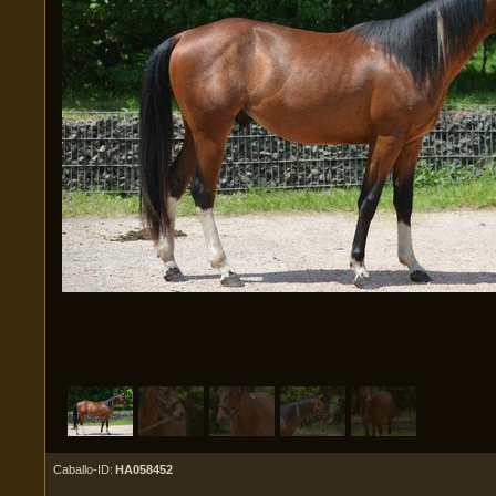
Caballo-ID:
HA058452