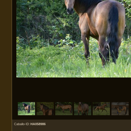
Caballo-ID:
HA058986