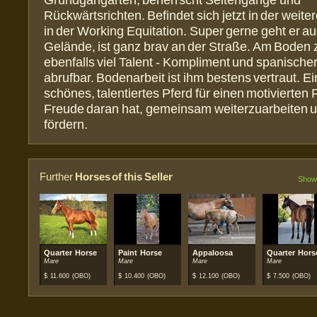
Grundgangarten, beherrscht Seitengänge und
Rückwärtsrichten. Befindet sich jetzt in der weit
in der Working Equitation. Super gerne geht er au
Gelände, ist ganz brav an der Straße. Am Boden z
ebenfalls viel Talent - Kompliment und spanischer 
abrufbar. Bodenarbeit ist ihm bestens vertraut. E
schönes, talentiertes Pferd für einen motivierten R
Freude daran hat, gemeinsam weiterzuarbeiten u
fördern.
Further
Horses of this Seller
Show 
Quarter Horse
Paint Horse
Appaloosa
Quarter Hors
Mare
Mare
Mare
Mare
$
11.600
(OBO)
$
10.400
(OBO)
$
12.100
(OBO)
$
7.500
(OBO)