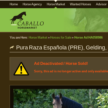
Home
Horse Agency
Horse Market
Wanted Horses
Advisor
You are Here:
Horse Market
»
Horses for Sale
»
Horse Ad HA058986
Pura Raza Española (PRE), Gelding, 
Ad Deactivated / Horse Sold!
Sorry, this ad is no longer active and only availabl