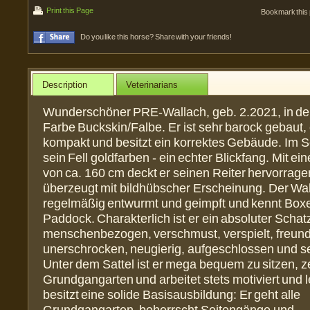
Print this Page
Bookmark this
Do you like this horse? Share with your friends!
Description
Veterinarians
Wunderschöner PRE-Wallach, geb. 2.2021, in de
Farbe Buckskin/Falbe. Er ist sehr barock gebaut,
kompakt und besitzt ein korrektes Gebäude. Im 
sein Fell goldfarben - ein echter Blickfang. Mit 
von ca. 160 cm deckt er seinen Reiter hervorrag
überzeugt mit bildhübscher Erscheinung. Der Wal
regelmäßig entwurmt und geimpft und kennt Boxe
Paddock. Charakterlich ist er ein absoluter Schat
menschenbezogen, verschmust, verspielt, freundli
unerschrocken, neugierig, aufgeschlossen und s
Unter dem Sattel ist er mega bequem zu sitzen, z
Grundgangarten und arbeitet stets motiviert und le
besitzt eine solide Basisausbildung: Er geht alle