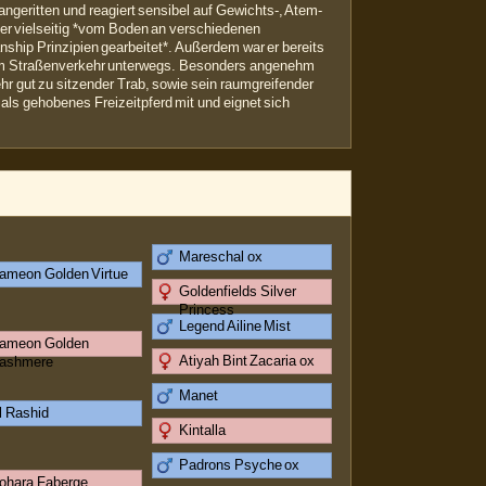
ngeritten und reagiert sensibel auf Gewichts-, Atem-
 er vielseitig *vom Boden an verschiedenen
ship Prinzipien gearbeitet*. Außerdem war er bereits
 im Straßenverkehr unterwegs. Besonders angenehm
sehr gut zu sitzender Trab, sowie sein raumgreifender
l als gehobenes Freizeitpferd mit und eignet sich
Mareschal ox
ameon Golden Virtue
Goldenfields Silver
Princess
Legend Ailine Mist
ameon Golden
Atiyah Bint Zacaria ox
ashmere
Manet
l Rashid
Kintalla
Padrons Psyche ox
ohara Faberge