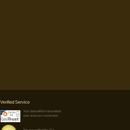
Verified Service
Your data will be transmitted
over a secure connection.
We are verified PayPal