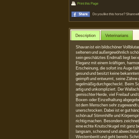
Print this Page
Do you like this horse? Share wi
Description
Veterinarians
Shavan ist ein bildschöner Vollblut
seltenen und außergewöhnlich schön
sein geschätztes Endmaß liegt bei e
Eleganz mit einem kräftigen, harm
Erscheinung, die sofort ins Auge fäll
gesund und besitzt keine bekannten 
geimpft und entwurmt, seine Zähne w
regelmäßig durchgecheckt. Beim Sch
artig und unkompliziert. Der Wallach
gemischter Herde, viel Freilauf und 
Boxen- oder Einzelhaltung abgegebe
ist dem Menschen sehr zugewandt u
unerschrocken. Dabei ist er gut händel
schön auf Stimmhilfe und Körperspr
richtig machen. Besonders zeichnet 
eine echte Knutschkugel mit ganz 
langsam, schonend und abwechslungs
Westernberitt und geht bereits Schri