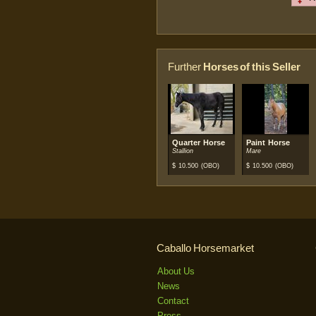
Further
Horses of this Seller
Quarter Horse
Paint Horse
Stallion
Mare
$
10.500
(OBO)
$
10.500
(OBO)
Caballo Horsemarket
About Us
News
Contact
Press