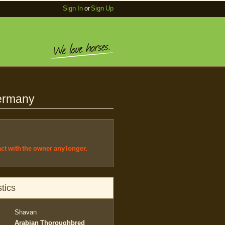
Sign In
or
Sign Up
Germany
act with the owner any longer.
tics
Shavan
Arabian Thoroughbred