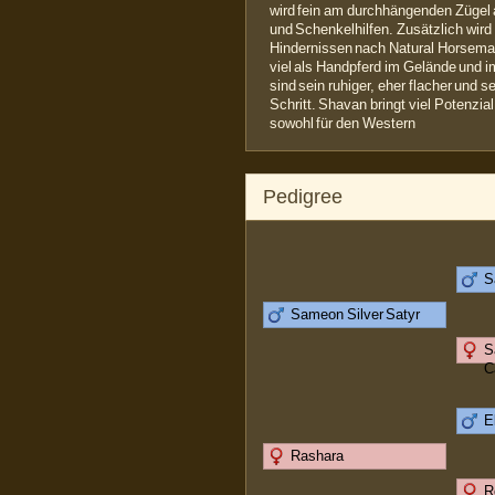
wird fein am durchhängenden Zügel a
und Schenkelhilfen. Zusätzlich wird
Hindernissen nach Natural Horseman
viel als Handpferd im Gelände und
sind sein ruhiger, eher flacher und 
Schritt. Shavan bringt viel Potenzia
sowohl für den Western
Pedigree
S
Sameon Silver Satyr
S
C
E
Rashara
R