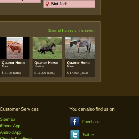
Bint Jadi
Show all Horses of this seller...
Quarter Horse
Quarter Horse
Quarter Horse
Mare
Stallion
Mare
$
8.700
(OBO)
$
17.300
(OBO)
$
17.400
(OBO)
Customer Services
You can also find us on
Sitemap
Facebook
iPhone App
Android App
Twitter
Give Us Feedback