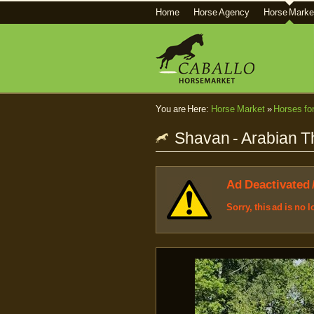
Home
Horse Agency
Horse Marke
You are Here:
Horse Market
»
Horses fo
Shavan - Arabian T
Ad Deactivated 
Sorry, this ad is no 