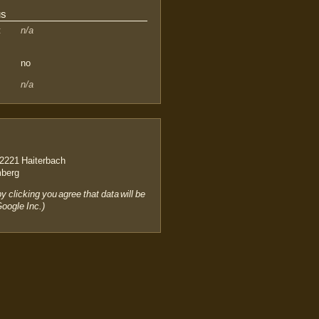
us
:
n/a
no
n/a
2221 Haiterbach
berg
by clicking you agree that data will be
Google Inc.)