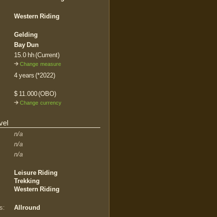
Western Riding
Gelding
Bay Dun
15.0 hh (Current)
Change measure
4 years (*2022)
$ 11.000 (OBO)
Change currency
vel
n/a
n/a
n/a
Leisure Riding
Trekking
Western Riding
s:
Allround