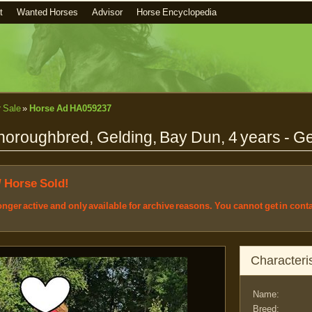
t
Wanted Horses
Advisor
Horse Encyclopedia
r Sale
»
Horse Ad HA059237
horoughbred, Gelding, Bay Dun, 4 years - 
/ Horse Sold!
longer active and only available for archive reasons. You cannot get in cont
Characteris
Name:
Breed: