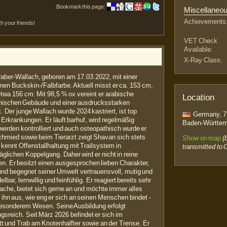
Bookmark this page:
Miscellaneo
Achievements
th your friends!
VET Check
Available:
X-Ray Class:
araber-Wallach, geboren am 17.03.2022, mit einer
en Buckskin-/Falbfarbe. Aktuell misst er ca. 153 cm,
twa 156 cm. Mit 98,5 % ox vereint er arabische
Location
onischen Gebäude und einer ausdrucksstarken
t. Der junge Wallach wurde 2024 kastriert, ist top
Germany, 7
Erkrankungen. Er läuft barhuf, wird regelmäßig
Baden-Württem
erden kontrolliert und auch osteopathisch wurde er
mied sowie beim Tierarzt zeigt Shavan sich stets
Show on map
(
 kennt Offenstallhaltung mit Trailsystem in
transmitted to 
täglichen Koppelgang. Daher wird er nicht in reine
n. Er besitzt einen ausgesprochen lieben Charakter,
nd begegnet seiner Umwelt vertrauensvoll, mutig und
bar, lernwillig und feinfühlig. Er reagiert bereits sehr
ache, bietet sich gerne an und möchte immer alles
ihn aus, wie eng er sich an seinen Menschen bindet -
besonderem Wesen. Seine Ausbildung erfolgt
reich. Seit März 2026 befindet er sich im
tt und Trab am Knotenhalfter sowie an der Trense. Er