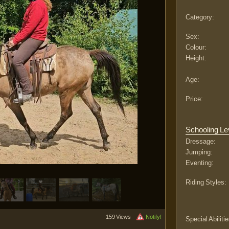
Category:
Sex:
Colour:
Height:
Age:
Price:
Schooling Le
Dressage:
Jumping:
Eventing:
Riding Styles:
159 Views
Notify!
Special Abilitie