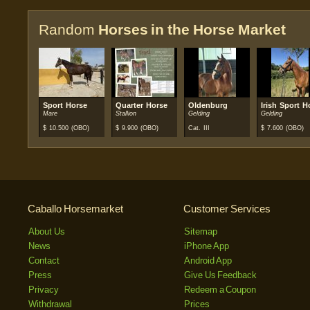
Random
Horses in the Horse Market
Sport Horse
Quarter Horse
Oldenburg
Irish Sport H
Mare
Stallion
Gelding
Gelding
$
10.500
(OBO)
$
9.900
(OBO)
Cat. III
$
7.600
(OBO)
Caballo Horsemarket
Customer Services
About Us
Sitemap
News
iPhone App
Contact
Android App
Press
Give Us Feedback
Privacy
Redeem a Coupon
Withdrawal
Prices