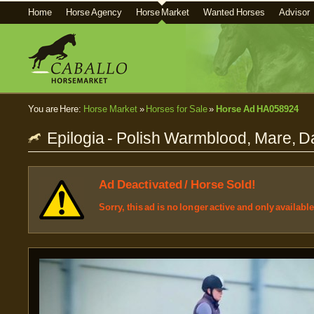
Home
Horse Agency
Horse Market
Wanted Horses
Advisor
You are Here:
Horse Market
»
Horses for Sale
»
Horse Ad HA058924
Epilogia - Polish Warmblood, Mare, D
Ad Deactivated / Horse Sold!
Sorry, this ad is no longer active and only availabl