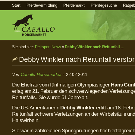
Start
Pferdevermittlung
Pferdemarkt
Pferdegesuche
Ratgeb
Sie sind hier:
Reitsport News
»
Debby Winkler nach Reitunfall ...
Debby Winkler nach Reitunfall versto
Von
Caballo Horsemarket
- 22.02.2011
Die Ehefrau vom fünfmaligen Olympiasieger
Hans Günt
erlag am 21. Februar den schwerwiegenden Verletzung
Reitunfalls. Sie wurde 51 Jahre alt.
Die US-Amerikanerin
Debby Winkler
erlitt am 18. Feb
Reitunfall schwere Verletzungen an der Wirbelsäule un
Halswirbeln.
Sie war in zahlreichen Springprüfungen hoch erfolgreich