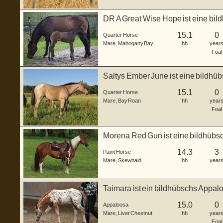
DR A Great Wise Hope ist eine bi
Stut...
15.1
0
Quarter Horse
Mare
,
Mahogany Bay
hh
year
Foal
Saltys Ember June ist eine bildh
Stute, ...
15.1
0
Quarter Horse
Mare
,
Bay Roan
hh
year
Foal
Morena Red Gun ist eine bildhübsch
...
14.3
3
Paint Horse
Mare
,
Skewbald
hh
year
Taimara ist ein bildhübschs Appal
29.0...
15.0
0
Appaloosa
Mare
,
Liver Chestnut
hh
year
Foal