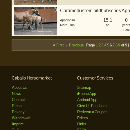
Caramelli ist ein bildhübsches Ap
3...
15.1
0
Appaloosa
Mare
,
Dun
hh
year
Foal
First
Previous
| Page
1
2
3
4
5
6
7
8
9
of 9 |
Caballo Horsemarket
Customer Services
About Us
Sitemap
News
iPhone App
Contact
Android App
Press
Give Us Feedback
Privacy
Redeem a Coupon
Withdrawal
Prices
Imprint
Links