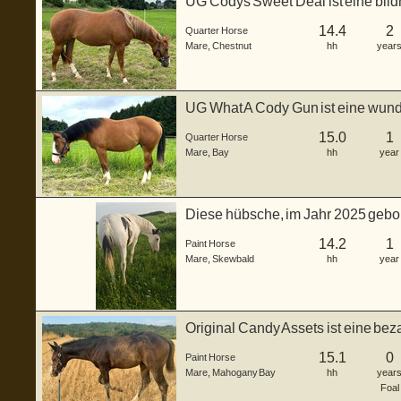
UG Codys Sweet Deal ist eine bild
geb...
14.4
2
Quarter Horse
Mare
,
Chestnut
hh
year
UG What A Cody Gun ist eine wund
geb...
15.0
1
Quarter Horse
Mare
,
Bay
hh
year
Diese hübsche, im Jahr 2025 gebor
St...
14.2
1
Paint Horse
Mare
,
Skewbald
hh
year
Original Candy Assets ist eine b
Stute...
15.1
0
Paint Horse
Mare
,
Mahogany Bay
hh
year
Foal