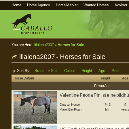
Home
Horse Agency
Horse Market
Wanted Horses
Advisor
You are Here:
lilalena2007
»
Horses for Sale
lilalena2007 - Horses for Sale
Sort By:
Breed
Sex
Colour
Height
Age
Price
Horse Details
Height
Age
Power Ads
Valentine Feona Pin ist eine bildh
geb...
15.0
4
Quarter Horse
Mare
,
Bay Roan
hh
year