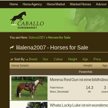
Home
Horse Agency
Horse Market
Wanted Horses
Advisor
You are Here:
lilalena2007
»
Horses for Sale
lilalena2007 - Horses for Sale
Sort By:
Breed
Sex
Colour
Height
Age
Price
Horse Details
Height
Age
Power Ads
Morena Red Gun ist eine bildhübsch
...
14.3
3
Paint Horse
Mare
,
Skewbald
hh
year
Whata Lucky Luke ist ein wunders