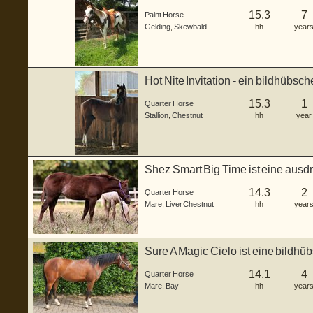
gebor...
15.3
7
Paint Horse
Gelding
,
Skewbald
hh
year
Hot Nite Invitation - ein bildhübsc
gebo...
15.3
1
Quarter Horse
Stallion
,
Chestnut
hh
year
Shez Smart Big Time ist eine ausd
Stute,...
14.3
2
Quarter Horse
Mare
,
Liver Chestnut
hh
year
Sure A Magic Cielo ist eine bildhü
...
14.1
4
Quarter Horse
Mare
,
Bay
hh
year