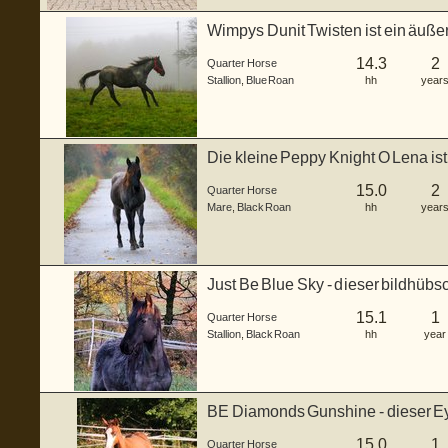
Wimpys Dunit Twisten ist ein äußer
He...
14.3
2
Quarter Horse
Stallion
,
Blue Roan
hh
year
Die kleine Peppy Knight O Lena is
lie...
15.0
2
Quarter Horse
Mare
,
Black Roan
hh
year
Just Be Blue Sky - dieser bildhüb
gebor...
15.1
1
Quarter Horse
Stallion
,
Black Roan
hh
year
BE Diamonds Gunshine - dieser Ey
einem ...
15.0
1
Quarter Horse