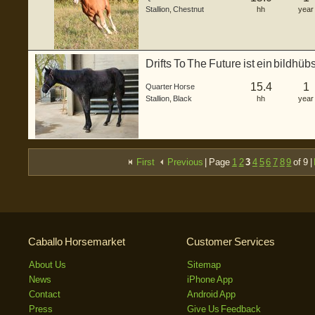
Stallion
,
Chestnut
hh
year
Drifts To The Future ist ein bildh
...
15.4
1
Quarter Horse
Stallion
,
Black
hh
year
First
Previous
| Page
1
2
3
4
5
6
7
8
9
of 9 |
Caballo Horsemarket
Customer Services
About Us
Sitemap
News
iPhone App
Contact
Android App
Press
Give Us Feedback