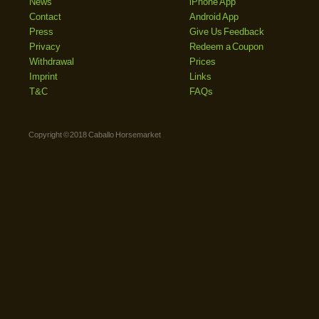
News
iPhone App
Contact
Android App
Press
Give Us Feedback
Privacy
Redeem a Coupon
Withdrawal
Prices
Imprint
Links
T&C
FAQs
Copyright © 2018 Caballo Horsemarket