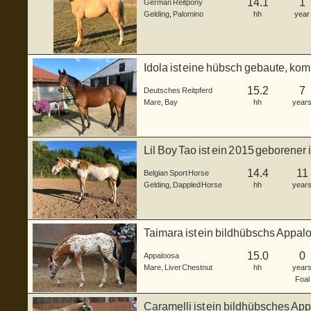
14.1
1
German Reitpony
Gelding
,
Palomino
hh
year
Idola ist eine hübsch gebaute, ko
Reitpferde(Vollb...
15.2
7
Deutsches Reitpferd
Mare
,
Bay
hh
year
Lil Boy Tao ist ein 2015 geborener
W...
14.4
11
Belgian Sport Horse
Gelding
,
Dappled Horse
hh
year
Taimara ist ein bildhübschs Appal
29.0...
15.0
0
Appaloosa
Mare
,
Liver Chestnut
hh
year
Foal
Caramelli ist ein bildhübsches Ap