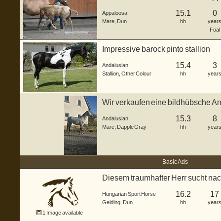
3...
15.1
0
Appaloosa
Mare
,
Dun
hh
year
Foal
Impressive barock pinto stallion
15.4
3
Andalusian
Stallion
,
Other Colour
hh
year
Wir verkaufen eine bildhübsche And
J...
15.3
8
Andalusian
Mare
,
Dapple Gray
hh
year
Basic Ads
Diesem traumhafter Herr sucht nac
er...
16.2
17
Hungarian Sport Horse
Gelding
,
Dun
hh
year
1 Image available