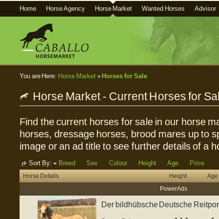
Home
Horse Agency
Horse Market
Wanted Horses
Advisor
You are Here:
Horse Market
»
Horses for Sale
Horse Market - Current Horses for Sa
Find the current horses for sale in our horse ma
horses, dressage horses, brood mares up to sp
image or an ad title to see further details of a h
Sort By:
Breed
Sex
Colour
Height
Age
Price
Horse Details
Height
Age
Power Ads
Der bildhübsche Deutsche Reitpon
Donner", ge...