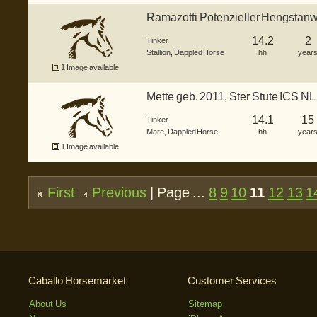
Ramazotti Potenzieller Hengstanwär
14.2
2
Tinker
Stallion
,
Dappled Horse
hh
year
1 Image available
Mette geb. 2011, Ster Stute ICS NL kr
14.1
15
Tinker
Mare
,
Dappled Horse
hh
year
1 Image available
First
Previous
| Page ...
8
9
10
11
12
13
1
Caballo Horsemarket
Customer Services
About Us
Sitemap