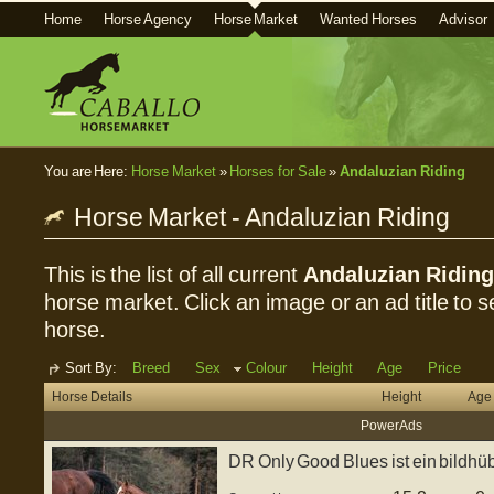
Home
Horse Agency
Horse Market
Wanted Horses
Advisor
You are Here:
Horse Market
»
Horses for Sale
»
Andaluzian Riding
Horse Market - Andaluzian Riding
This is the list of all current
Andaluzian Riding
horse market. Click an image or an ad title to se
horse.
Sort By:
Breed
Sex
Colour
Height
Age
Price
Horse Details
Height
Age
Power Ads
DR Only Good Blues ist ein bildh
Hengstfohle...