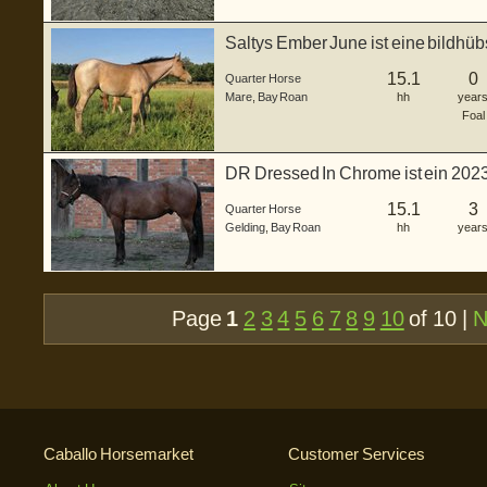
Saltys Ember June ist eine bildh
Stute, ...
15.1
0
Quarter Horse
Mare
,
Bay Roan
hh
year
Foal
DR Dressed In Chrome ist ein 202
Wallach...
15.1
3
Quarter Horse
Gelding
,
Bay Roan
hh
year
Page
1
2
3
4
5
6
7
8
9
10
of 10 |
N
Caballo Horsemarket
Customer Services