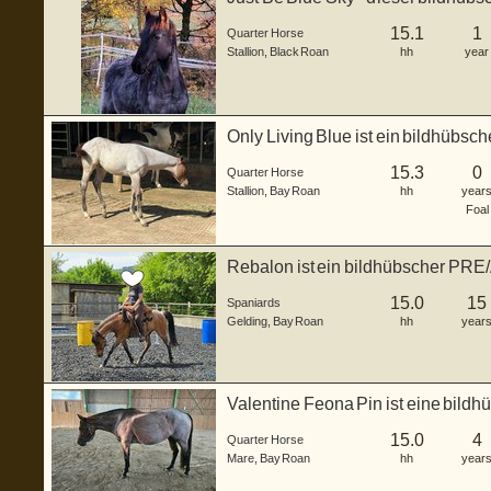
gebor...
15.1
1
Quarter Horse
Stallion
,
Black Roan
hh
year
Only Living Blue ist ein bildhübs
...
15.3
0
Quarter Horse
Stallion
,
Bay Roan
hh
year
Foal
Rebalon ist ein bildhübscher PRE/
u...
15.0
15
Spaniards
Gelding
,
Bay Roan
hh
year
Valentine Feona Pin ist eine bildh
geb...
15.0
4
Quarter Horse
Mare
,
Bay Roan
hh
year