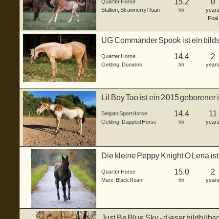
15.2
0
Quarter Horse
Stallion
,
Strawnerry Roan
hh
year
Foal
UG Commander Spook ist ein bild
in d...
14.4
2
Quarter Horse
Gelding
,
Dunalino
hh
year
Lil Boy Tao ist ein 2015 geborener
W...
14.4
11
Belgian Sport Horse
Gelding
,
Dappled Horse
hh
year
Die kleine Peppy Knight O Lena is
lie...
15.0
2
Quarter Horse
Mare
,
Black Roan
hh
year
Just Be Blue Sky - dieser bildhüb