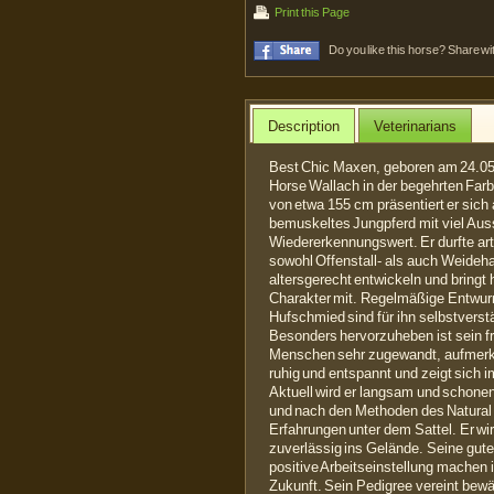
Print this Page
Do you like this horse? Share wi
Description
Veterinarians
Best Chic Maxen, geboren am 24.05.2
Horse Wallach in der begehrten Far
von etwa 155 cm präsentiert er sich
bemuskeltes Jungpferd mit viel Au
Wiedererkennungswert. Er durfte a
sowohl Offenstall- als auch Weideha
altersgerecht entwickeln und bringt
Charakter mit. Regelmäßige Entwur
Hufschmied sind für ihn selbstverstä
Besonders hervorzuheben ist sein 
Menschen sehr zugewandt, aufmerks
ruhig und entspannt und zeigt sich 
Aktuell wird er langsam und schonend
und nach den Methoden des Natural 
Erfahrungen unter dem Sattel. Er wi
zuverlässig ins Gelände. Seine gut
positive Arbeitseinstellung machen 
Zukunft. Sein Pedigree vereint bew