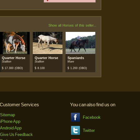
Show all Horses of this seller...
Quarter Horse
Quarter Horse
Spaniards
Stallion
Stallion
Mare
$
17.300
(OBO)
$
8.100
$
1.200
(OBO)
Customer Services
You can also find us on
Sitemap
Facebook
iPhone App
Android App
Twitter
Give Us Feedback