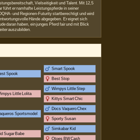
stungsbereitschaft, Vielseitigkeit und Talent. Mit 12,5
 führt er namhafte Leistungspferde in seiner
QHA- und Regionen-Futurity startberechtigt und wird
antwortungsvolle Hände abgegeben. Er eignet sich
de daran haben, ein junges Pferd fair und mit Blick
eiter auszubilden.
Smart Spook
est Spook
Best Stop
Wimpys Little Step
impys Little Lolita
Kittys Smart Chic
Docs Vaquero Chex
aqueros Sportsmodel
Sporty Susan
Simkabar Kid
id Sugar Babe
Otoes BW Cash