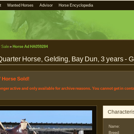
t
Wanted Horses
Advisor
Horse Encyclopedia
r Sale
»
Horse Ad HA059284
Quarter Horse, Gelding, Bay Dun, 3 years -
/ Horse Sold!
longer active and only available for archive reasons. You cannot get in cont
Characteris
Name:
Breed: