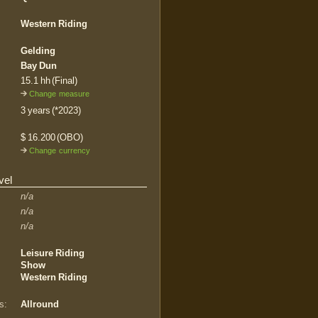
Western Riding
Gelding
Bay Dun
15.1 hh (Final)
Change measure
3 years (*2023)
$ 16.200 (OBO)
Change currency
vel
n/a
n/a
n/a
Leisure Riding
Show
Western Riding
s:
Allround