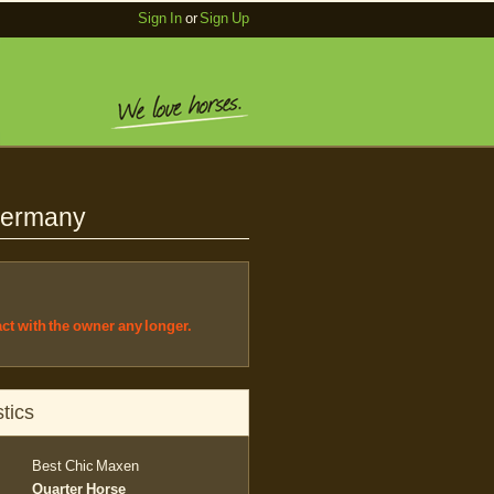
Sign In
or
Sign Up
 Germany
act with the owner any longer.
tics
Best Chic Maxen
Quarter Horse