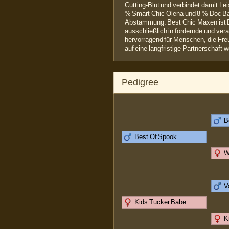
Cutting-Blut und verbindet damit Lei
% Smart Chic Olena und 8 % Doc Bar
Abstammung. Best Chic Maxen ist D
ausschließlich in fördernde und ver
hervorragend für Menschen, die Freu
auf eine langfristige Partnerschaft w
Pedigree
B
Best Of Spook
W
V
Kids Tucker Babe
K