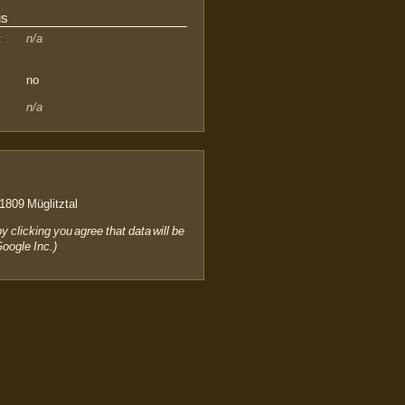
us
:
n/a
no
n/a
809 Müglitztal
by clicking you agree that data will be
Google Inc.)