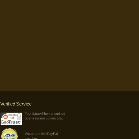
Verified Service
Your data will be transmitted
over a secure connection.
We are verified PayPal
member.