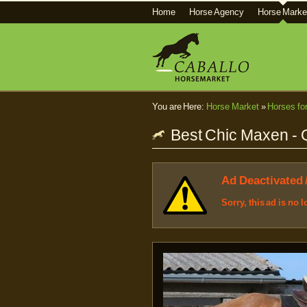
Home
Horse Agency
Horse Marke
You are Here:
Horse Market
»
Horses fo
Best Chic Maxen - 
Ad Deactivated 
Sorry, this ad is no 