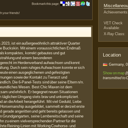
Bookmark this page:
Miscellaneo
Achievements
th your friends!
VET Check
Available:
X-Ray Class:
023, ist ein außergewöhnlich attraktiver Quarter
be Buckskin. Mit einem voraussichtlichen Endmaß
 als kompaktes, korrekt gebautes und gut
Location
sstrahlung und einem besonderen
rtgerecht im Herdenverband aufwachsen und kennt
Germany, 01
ltung. Durch sein ruhiges Aufwachsen konnte er sich
 heute einen ausgeglichenen und gefestigten
Show on map
(
mungen sowie der Kontakt zu Tierarzt und
transmitted to 
ndlich. Die 6-Panel-Tests sind über seine Eltern n/n.
freundliches Wesen. Best Chic Maxen ist dem
am und ehrlich. Er begegnet neuen Situationen
im täglichen Umgang stets brav und unkompliziert.
 an die Arbeit herangeführt. Mit viel Geduld, Liebe
Horsemanship ausgebildet, sammelt er derzeit erste
rd gerade angeritten und geht bereits gelassen und
en Grundgangarten, seine Lernbereitschaft und seine
ihn zu einem vielversprechenden Partner für die
ährte Reining-Linien mit Working Cowhorse- und