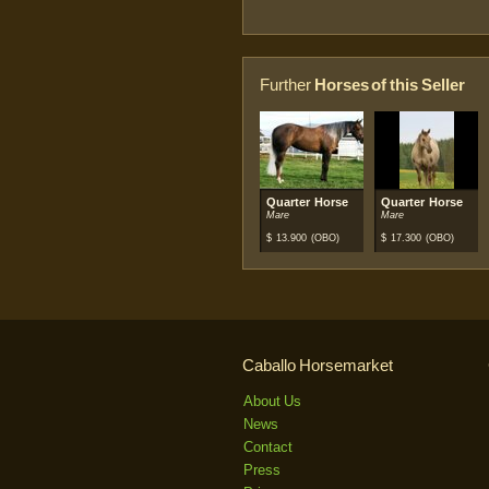
Further
Horses of this Seller
Quarter Horse
Quarter Horse
Mare
Mare
$
13.900
(OBO)
$
17.300
(OBO)
Caballo Horsemarket
About Us
News
Contact
Press