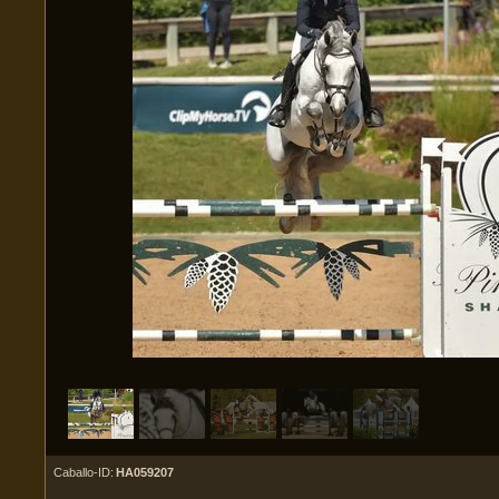
Caballo-ID:
HA059207