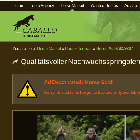
Home
Horse Agency
Horse Market
Wanted Horses
Advisor
You are Here:
Horse Market
»
Horses for Sale
»
Horse Ad HA059207
Qualitätsvoller Nachwuchsspringpfer
Ad Deactivated / Horse Sold!
Sorry, this ad is no longer active and only availabl