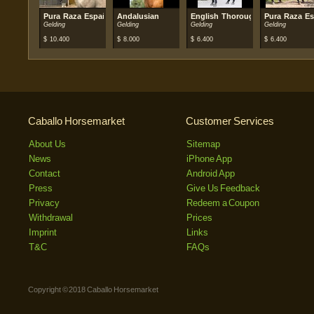
Pura Raza Española (PRE)
Andalusian
English Thorougbred
Pura Raza Es
Gelding
Gelding
Gelding
Gelding
$
10.400
$
8.000
$
6.400
$
6.400
Caballo Horsemarket
Customer Services
About Us
Sitemap
News
iPhone App
Contact
Android App
Press
Give Us Feedback
Privacy
Redeem a Coupon
Withdrawal
Prices
Imprint
Links
T&C
FAQs
Copyright © 2018 Caballo Horsemarket