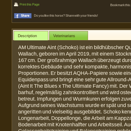
Print this Page
Bookmark this
Do you like this horse? Share with your friends!
Description
Veterinarians
AM Ultimate Aint (Schoko) ist ein bildhübscher Q
Wallach, geboren im April 2019, mit einem Stock
167 cm. Der großrahmige Wallach überzeugt dur
korrektes Gebäude und sehr kompakte, harmoni
Proportionen. Er besitzt AQHA-Papiere sowie ei
Equidenpass und bringt eine sehr gute Allroun
(Aint It The Blues x The Ultimate Fancy) mit. Der 
barhuf, regelmäßig zahnkontrolliert und wird ost
betreut. Impfungen und Wurmkuren erfolgen zuve
Aufgrund seines Wachstums wurde er spät und 
angeritten und vielseitig ausgebildet. Schoko ken
Longenarbeit, Doppellonge, die Arbeit am Kapp
Bodenarbeit mit Knotenhalfter und Arbeitsseil. A