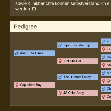
sowie Klinikberichte können selbstverständlich 
werden. Ei
Pedigree
Zi
Zips Choclate Chip
Fa
Aint It The Blues
Ho
Aint She Hot
Sh
Mr
The Ultimate Fancy
QH
Capuchino Bay
Ch
JS Chips Ahoy
Co