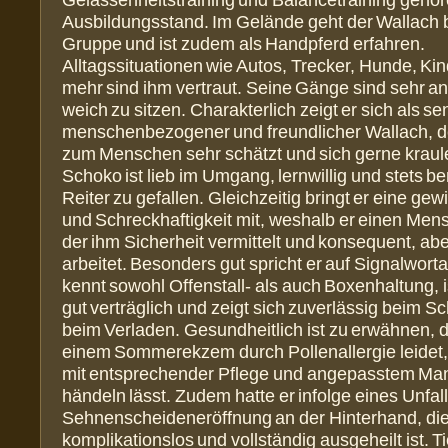
Gelassenheitstraining und Balancetraining gehö
Ausbildungsstand. Im Gelände geht der Wallach b
Gruppe und ist zudem als Handpferd erfahren.
Alltagssituationen wie Autos, Trecker, Hunde, Kin
mehr sind ihm vertraut. Seine Gänge sind sehr 
weich zu sitzen. Charakterlich zeigt er sich als sen
menschenbezogener und freundlicher Wallach, d
zum Menschen sehr schätzt und sich gerne kraule
Schoko ist lieb im Umgang, lernwillig und stets 
Reiter zu gefallen. Gleichzeitig bringt er eine gewi
und Schreckhaftigkeit mit, weshalb er einen Men
der ihm Sicherheit vermittelt und konsequent, abe
arbeitet. Besonders gut spricht er auf Signalworta
kennt sowohl Offenstall- als auch Boxenhaltung, i
gut verträglich und zeigt sich zuverlässig beim 
beim Verladen. Gesundheitlich ist zu erwähnen, d
einem Sommerekzem durch Pollenallergie leidet,
mit entsprechender Pflege und angepasstem Ma
händeln lässt. Zudem hatte er infolge eines Unfal
Sehnenscheideneröffnung an der Hinterhand, die
komplikationslos und vollständig ausgeheilt ist. Ti