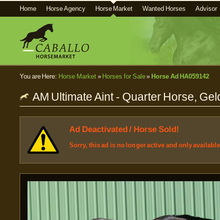
Home
Horse Agency
Horse Market
Wanted Horses
Advisor
You are Here:
Horse Market
»
Horses for Sale
»
Horse Ad HA059142
AM Ultimate Aint - Quarter Horse, Gel
Ad Deactivated / Horse Sold!
Sorry, this ad is no longer active and only availabl