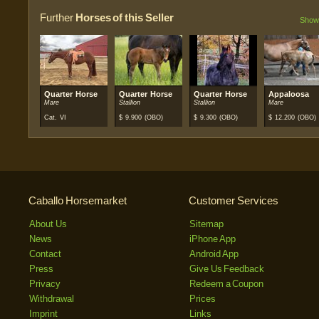
Further
Horses of this Seller
Show 
Quarter Horse
Quarter Horse
Quarter Horse
Appaloosa
Mare
Stallion
Stallion
Mare
Cat. VI
$
9.900
(OBO)
$
9.300
(OBO)
$
12.200
(OBO)
Caballo Horsemarket
Customer Services
About Us
Sitemap
News
iPhone App
Contact
Android App
Press
Give Us Feedback
Privacy
Redeem a Coupon
Withdrawal
Prices
Imprint
Links