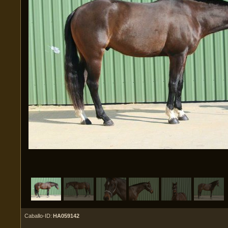
Caballo-ID:
HA059142