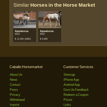
Similar
Horses in the Horse Market
Appaloosa
Appaloosa
Mare
Mare
$
12.200
(OBO)
$
9.900
Caballo Horsemarket
Customer Services
About Us
Sitemap
News
iPhone App
Contact
Android App
Press
Give Us Feedback
Privacy
Redeem a Coupon
Withdrawal
Prices
Imprint
Links