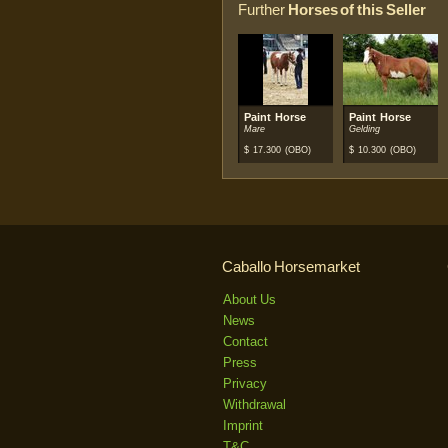
Further
Horses of this Seller
Paint Horse
Paint Horse
Mare
Gelding
$
17.300
(OBO)
$
10.300
(OBO)
Caballo Horsemarket
About Us
News
Contact
Press
Privacy
Withdrawal
Imprint
T&C