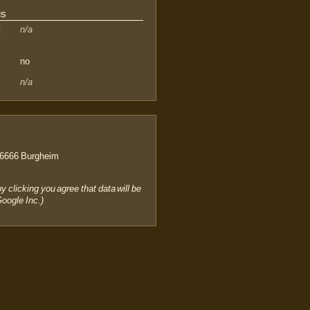
us
:
n/a
no
n/a
6666 Burgheim
by clicking you agree that data will be
Google Inc.)