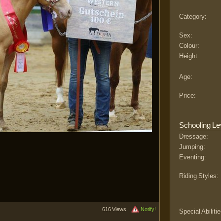
Category:
Sex:
Colour:
Height:
Age:
Price:
Schooling Le
Dressage:
Jumping:
Eventing:
Riding Styles:
616 Views
Notify!
Special Abilitie