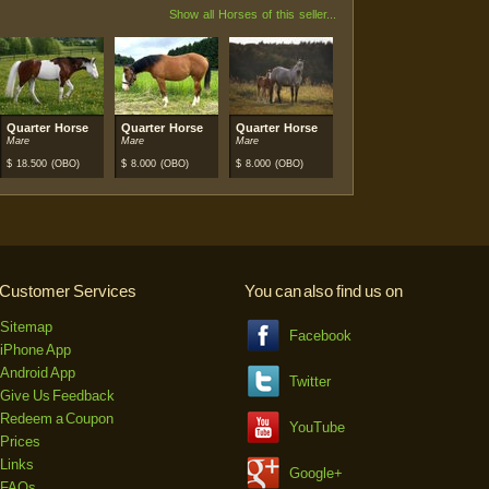
Show all Horses of this seller...
Quarter Horse
Quarter Horse
Quarter Horse
Mare
Mare
Mare
$
18.500
(OBO)
$
8.000
(OBO)
$
8.000
(OBO)
Customer Services
You can also find us on
Sitemap
Facebook
iPhone App
Android App
Twitter
Give Us Feedback
Redeem a Coupon
YouTube
Prices
Links
Google+
FAQs