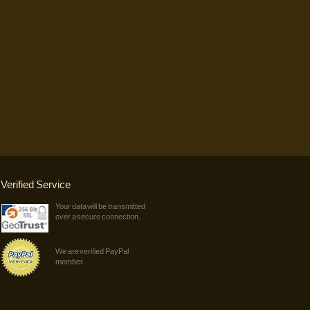
Verified Service
Your data will be transmitted
over a secure connection.
We are verified PayPal
member.