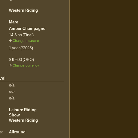
Western Riding
Mare
Amber Champagne
14.3 hh (Final)
Change measure
1 year (*2025)
$ 9.600 (OBO)
Change currency
vel
n/a
n/a
n/a
Leisure Riding
Show
Western Riding
s:
Allround