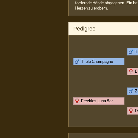
fördernde Hände abgegeben. Ein beza
Herzen zu erobern.
Pedigree
T
Triple Champagne
B
Z
Freckles Luna Bar
D