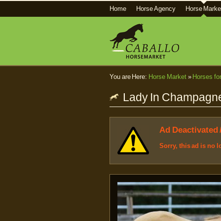
Home
Horse Agency
Horse Marke
You are Here:
Horse Market
»
Horses fo
Lady In Champagne 
Ad Deactivated 
Sorry, this ad is no 