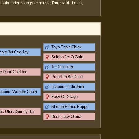
ubernder Youngster mit viel Potenzial - bereit,
Toys Triple Chick
riple Jet Cee Jay
Solano Jet O Gold
Tc Dun In Ice
e Dunit Cold Ice
Proud To Be Dunit
Lancers Little Jack
ancers Wonder Chula
Foxy On Stage
Shetan Prince Peppo
oc Olena Sunny Bar
Docs Lucy Olena