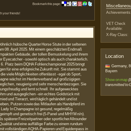
Bookmark this page:
Miscellaneo
Achievements
th your friends!
VET Check
Available:
X-Ray Class:
hnlich hübsche Quarter Horse Stute in der seltenen
m 08. April 2025. Mit einem geschätzten Endmaß
kompakten Gebäude, der tollen Bemuskelung und ihrem
Location
ter Eyecatcher - sowohl optisch als auch charakterlich.
m 6. Platz beim DQHA Fohlenchampionat 2025 bringt
Germany, 8
gen für eine erfolgreiche Zukunft mit. Sie stammt aus
Bayern
die viele Möglichkeiten offenlässt - egal ob Sport,
mpagne wächst im Herdenverband auf großzügigen
Show on map
(
sgeglichen, neugierig und sehr menschenbezogen. Sie
transmitted to 
ungsfreudig und lernt schnell. Ihr aufgewecktes
hm und ausgeglichen - ein echtes Goldstück mit
ed und Tierarzt, wird täglich gehändelt und ist
geben, Putzen sowie das Mitlaufen als Handpferd im
ut. Lady In Champagne ist gesund, regelmäßig
geimpft und genetisch frei (5-Panel und MHYM n/n).
als späterer Freizeitpartner oder sportlicher Allrounder
Qualität und eine auffällige Farbe zu einem rundum
mit vollständigen AQHA-Papieren und Equidenpass in