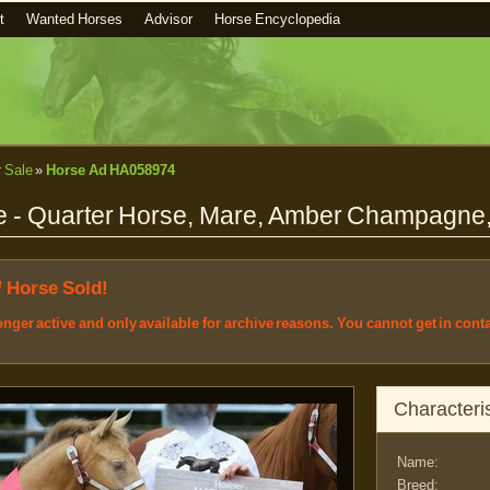
t
Wanted Horses
Advisor
Horse Encyclopedia
r Sale
»
Horse Ad HA058974
- Quarter Horse, Mare, Amber Champagne,
/ Horse Sold!
longer active and only available for archive reasons. You cannot get in cont
Characteris
Name:
Breed: