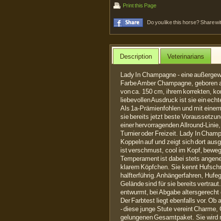
Print this Page
Do you like this horse? Share wi
Description
Veterinarians
Lady In Champagne - eine außergewö
Farbe Amber Champagne, geboren a
von ca. 150 cm, ihrem korrekten, 
liebevollen Ausdruck ist sie ein ech
Als 1a-Prämienfohlen und mit eine
sie bereits jetzt beste Voraussetzun
einer hervorragenden Allround-Linie, 
Turnier oder Freizeit. Lady In Cha
Koppeln auf und zeigt sich dort au
ist verschmust, cool im Kopf, beweg
Temperament ist dabei stets angene
klarem Köpfchen. Sie kennt Hufschmi
halfterführig. Anhängerfahren, Hufe
Gelände sind für sie bereits vertra
entwurmt, bei Abgabe altersgerecht 
Der Farbtest liegt ebenfalls vor. Ob 
- diese junge Stute vereint Charme, 
gelungenen Gesamtpaket. Sie wird 