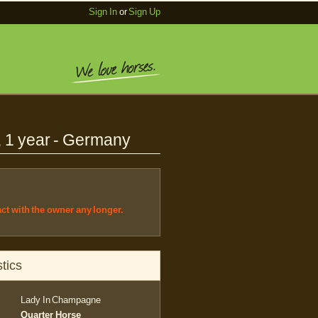
Sign In
or
Sign Up
 1 year - Germany
act with the owner any longer.
tics
Lady In Champagne
Quarter Horse