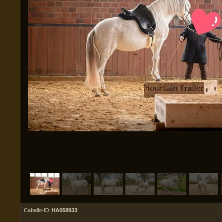
Caballo-ID:
HA058933