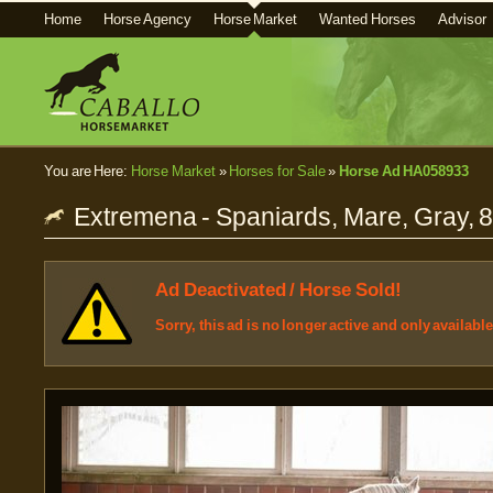
Home
Horse Agency
Horse Market
Wanted Horses
Advisor
You are Here:
Horse Market
»
Horses for Sale
»
Horse Ad HA058933
Extremena - Spaniards, Mare, Gray, 
Ad Deactivated / Horse Sold!
Sorry, this ad is no longer active and only availabl