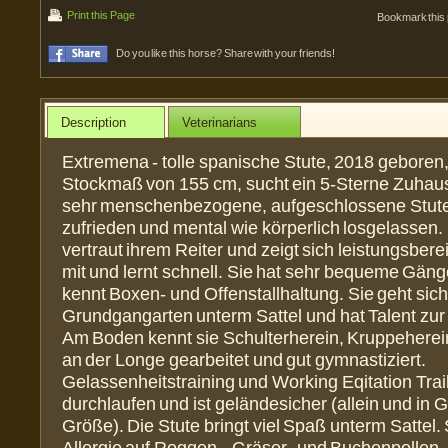
Print this Page
Bookmark this
Do you like this horse? Share with your friends!
Description
Veterinarians
Extremena - tolle spanische Stute, 2018 geboren,
Stockmaß von 155 cm, sucht ein 5-Sterne Zuhause
sehr menschenbezogene, aufgeschlossene Stute,
zufrieden und mental wie körperlich losgelassen
vertraut ihrem Reiter und zeigt sich leistungsbereit
mit und lernt schnell. Sie hat sehr bequeme Gäng
kennt Boxen- und Offenstallhaltung. Sie geht sich
Grundgangarten unterm Sattel und hat Talent zu
Am Boden kennt sie Schulterherein, Kruppeherein,
an der Longe gearbeitet und gut gymnastiziert.
Gelassenheitstraining und Working Eqitation Trail 
durchlaufen und ist geländesicher (allein und in 
Größe). Die Stute bringt viel Spaß unterm Sattel. 