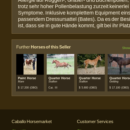
Allergie auf Roggen-, Gräser- und Buchenpollen, 
trotz sehr hoher Pollenbelastung zurzeit keinerlei
Symptome. Inklusive komplettem Equipment eins
passendem Dressursattel (Bates). Da es der Besit
ist, dass sie in gute Hände kommt, gilt bei ihr Plat
Further
Horses of this Seller
Show 
Paint Horse
Quarter Horse
Quarter Horse
Quarter Hors
Mare
Stallion
Stallion
Gelding
$
17.200
(OBO)
Cat. III
$
5.800
(OBO)
$
17.100
(OBO)
Caballo Horsemarket
Customer Services