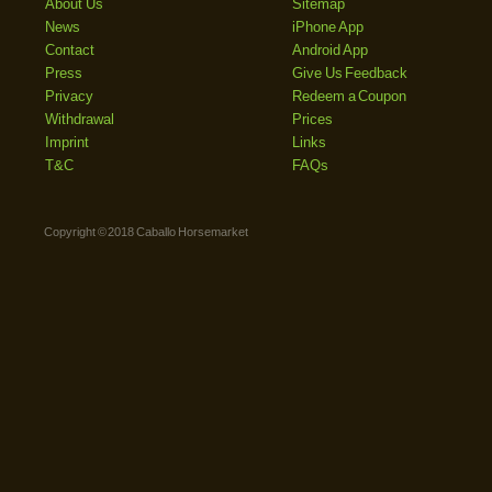
About Us
Sitemap
News
iPhone App
Contact
Android App
Press
Give Us Feedback
Privacy
Redeem a Coupon
Withdrawal
Prices
Imprint
Links
T&C
FAQs
Copyright © 2018 Caballo Horsemarket