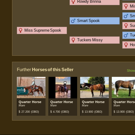
Rowdy Brinna
Mi
Sm
Smart Spook
Su
Miss Supreme Spook
Tu
Tuckers Missy
Ho
Further
Horses of this Seller
Show 
Quarter Horse
Quarter Horse
Quarter Horse
Quarter Hors
Mare
Mare
Mare
Mare
$
27.200
(OBO)
$
4.700
(OBO)
$
13.900
(OBO)
$
13.900
(OBO)