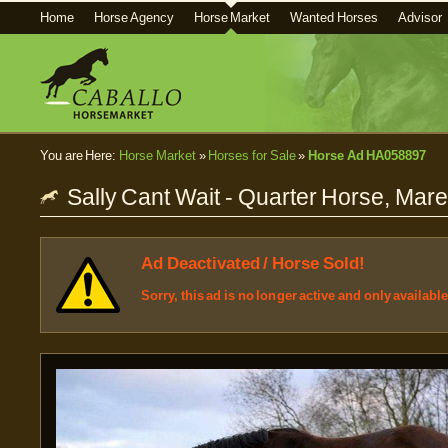
Home
Horse Agency
Horse Market
Wanted Horses
Advisor
You are Here:
Horse Market
»
Horses for Sale
»
Horse Ad HA058897
Sally Cant Wait - Quarter Horse, Mar
Ad Deactivated / Horse Sold!
Sorry, this ad is no longer active and only availabl