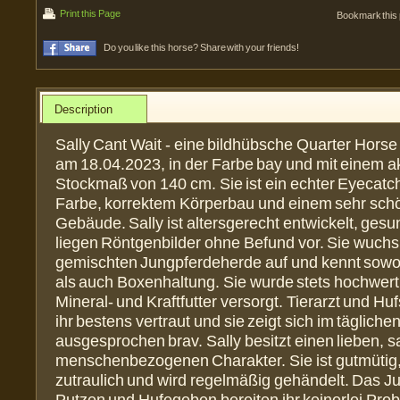
Print this Page
Bookmark this
Do you like this horse? Share with your friends!
Description
Sally Cant Wait - eine bildhübsche Quarter Horse
am 18.04.2023, in der Farbe bay und mit einem a
Stockmaß von 140 cm. Sie ist ein echter Eyecatche
Farbe, korrektem Körperbau und einem sehr schö
Gebäude. Sally ist altersgerecht entwickelt, ges
liegen Röntgenbilder ohne Befund vor. Sie wuchs 
gemischten Jungpferdeherde auf und kennt sowoh
als auch Boxenhaltung. Sie wurde stets hochwert
Mineral- und Kraftfutter versorgt. Tierarzt und H
ihr bestens vertraut und sie zeigt sich im täglic
ausgesprochen brav. Sally besitzt einen lieben, s
menschenbezogenen Charakter. Sie ist gutmütig
zutraulich und wird regelmäßig gehändelt. Das 