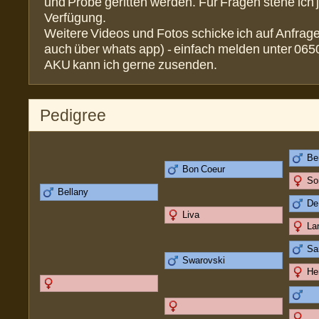
und Probe geritten werden. Für Fragen stehe ich j
Verfügung.
Weitere Videos und Fotos schicke ich auf Anfrage
auch über whats app) - einfach melden unter 06
AKU kann ich gerne zusenden.
Pedigree
Be
Bon Coeur
So
Bellany
De
Liva
La
Sa
Swarovski
He