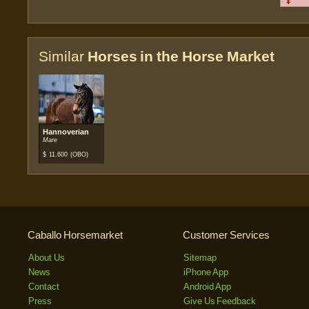
Similar
Horses in the Horse Market
Hannoverian
Mare
$
11.600
(OBO)
Caballo Horsemarket
Customer Services
About Us
Sitemap
News
iPhone App
Contact
Android App
Press
Give Us Feedback