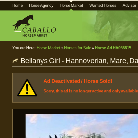
Home
Horse Agency
Horse Market
Wanted Horses
Advisor
You are Here:
Horse Market
»
Horses for Sale
»
Horse Ad HA058815
Bellanys Girl - Hannoverian, Mare, Dar
Ad Deactivated / Horse Sold!
Sorry, this ad is no longer active and only availabl