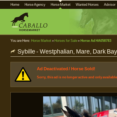
Home
Horse Agency
Horse Market
Wanted Horses
Advisor
You are Here:
Horse Market
»
Horses for Sale
»
Horse Ad HA058783
Sybille - Westphalian, Mare, Dark Bay
Ad Deactivated / Horse Sold!
Sorry, this ad is no longer active and only availabl