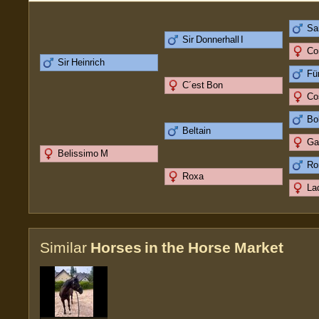
Sa
Sir Donnerhall I
Co
Sir Heinrich
Fü
C´est Bon
Co
Bo
Beltain
Ga
Belissimo M
Ro
Roxa
La
Similar
Horses in the Horse Market