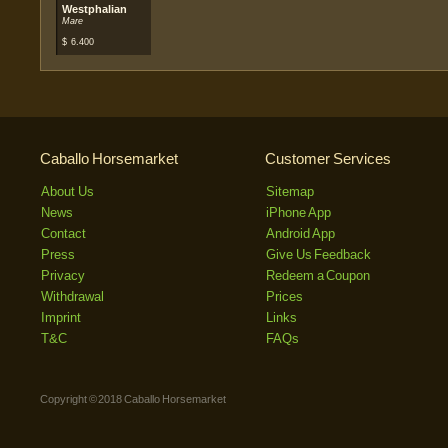
Westphalian
Mare
$
6.400
Caballo Horsemarket
Customer Services
About Us
Sitemap
News
iPhone App
Contact
Android App
Press
Give Us Feedback
Privacy
Redeem a Coupon
Withdrawal
Prices
Imprint
Links
T&C
FAQs
Copyright © 2018 Caballo Horsemarket