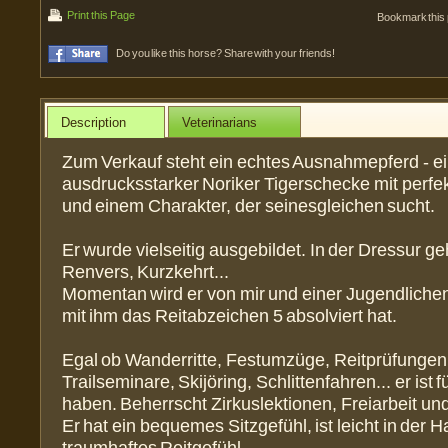
Print this Page
Bookmark this
Do you like this horse? Share with your friends!
Description
Veterinarians
Zum Verkauf steht ein echtes Ausnahmepferd - ei
ausdrucksstarker Noriker Tigerschecke mit perfe
und einem Charakter, der seinesgleichen sucht.
Er wurde vielseitig ausgebildet. In der Dressur ge
Renvers, Kurzkehrt...
Momentan wird er von mir und einer Jugendlichen 
mit ihm das Reitabzeichen 5 absolviert hat.
Egal ob Wanderritte, Festumzüge, Reitprüfungen
Trailseminare, Skijöring, Schlittenfahren... er ist f
haben. Beherrscht Zirkuslektionen, Freiarbeit un
Er hat ein bequemes Sitzgefühl, ist leicht in der H