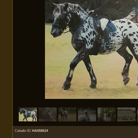
Caballo-ID:
HA058624