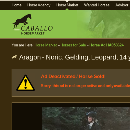
Home
Horse Agency
Horse Market
Wanted Horses
Advisor
You are Here:
Horse Market
»
Horses for Sale
»
Horse Ad HA058624
Aragon - Noric, Gelding, Leopard, 14
Ad Deactivated / Horse Sold!
Sorry, this ad is no longer active and only availabl