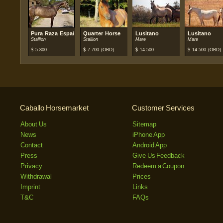
Pura Raza Española (PRE)
Quarter Horse
Lusitano
Lusitano
Stallion
Stallion
Mare
Mare
$
5.800
$
7.700
(OBO)
$
14.500
$
14.500
(OBO)
Caballo Horsemarket
Customer Services
About Us
Sitemap
News
iPhone App
Contact
Android App
Press
Give Us Feedback
Privacy
Redeem a Coupon
Withdrawal
Prices
Imprint
Links
T&C
FAQs