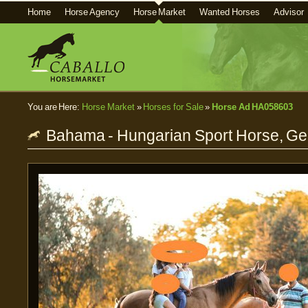
Home
Horse Agency
Horse Market
Wanted Horses
Advisor
You are Here:
Horse Market
»
Horses for Sale
»
Horse Ad HA058603
Bahama - Hungarian Sport Horse, Gel