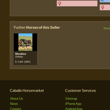
Further
Horses of this Seller
Show 
Murakoz
Gelding
$
3.400
(OBO)
Caballo Horsemarket
Customer Services
About Us
Sitemap
News
iPhone App
Contact
Android App