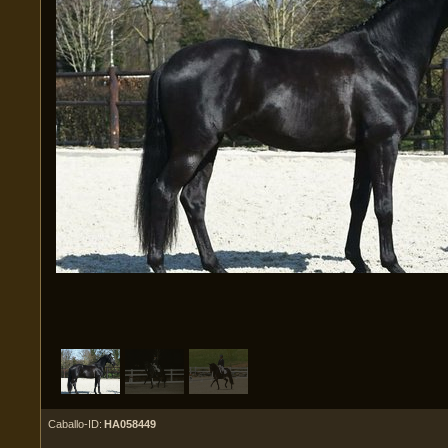
Caballo-ID:
HA058449