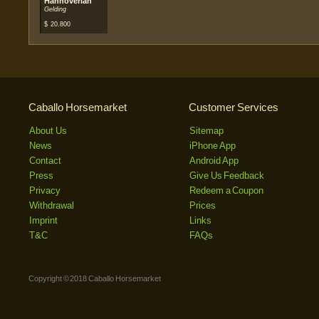
Hannoverian
Gelding
$
20.800
Caballo Horsemarket
Customer Services
About Us
Sitemap
News
iPhone App
Contact
Android App
Press
Give Us Feedback
Privacy
Redeem a Coupon
Withdrawal
Prices
Imprint
Links
T&C
FAQs
Copyright © 2018 Caballo Horsemarket