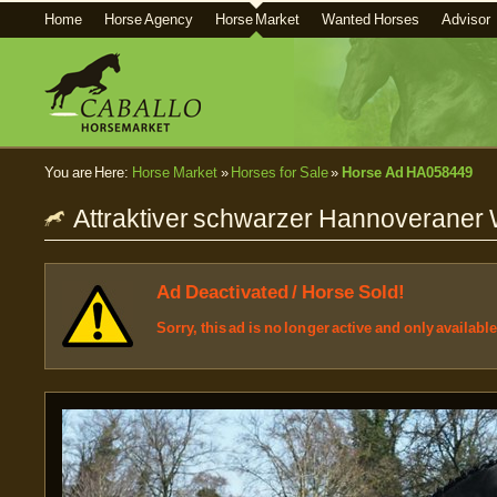
Home
Horse Agency
Horse Market
Wanted Horses
Advisor
You are Here:
Horse Market
»
Horses for Sale
»
Horse Ad HA058449
Attraktiver schwarzer Hannoveraner 
Ad Deactivated / Horse Sold!
Sorry, this ad is no longer active and only availabl