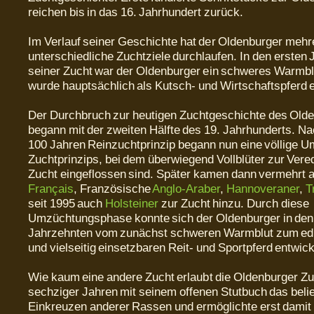
reichen bis in das 16. Jahrhundert zurück.
Im Verlauf seiner Geschichte hat der Oldenburger mehr
unterschiedliche Zuchtziele durchlaufen. In den ersten
seiner Zucht war der Oldenburger ein schweres Warmbl
wurde hauptsächlich als Kutsch- und Wirtschaftspferd e
Der Durchbruch zur heutigen Zuchtgeschichte des Old
begann mit der zweiten Hälfte des 19. Jahrhunderts. Na
100 Jahren Reinzuchtprinzip begann nun eine völlige 
Zuchtprinzips, bei dem überwiegend Vollblüter zur Vered
Zucht eingeflossen sind. Später kamen dann vermehrt
Français
, Französische
Anglo-Araber
,
Hannoveraner
,
T
seit 1995 auch
Holsteiner
zur Zucht hinzu. Durch diese
Umzüchtungsphase konnte sich der Oldenburger in den 
Jahrzehnten vom zunächst schweren Warmblut zum ed
und vielseitig einsetzbaren Reit- und Sportpferd entwick
Wie kaum eine andere Zucht erlaubt die Oldenburger Zu
sechziger Jahren mit seinem offenen Stutbuch das beli
Einkreuzen anderer Rassen und ermöglichte erst damit 