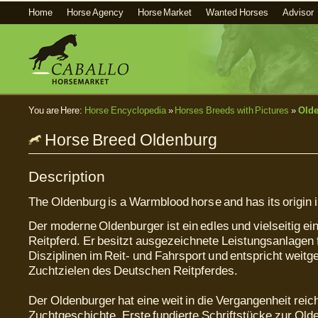
Home
Horse Agency
Horse Market
Wanted Horses
Advisor
You are Here:
Horse Encyclopedia
»
Horses Breeds with Pictures
»
Old
Horse Breed Oldenburg
Description
The Oldenburg is a Warmblood horse and has its origin
Der moderne Oldenburger ist ein edles und vielseitig e
Reitpferd. Er besitzt ausgezeichnete Leistungsanlagen f
Disziplinen im Reit- und Fahrsport und entspricht weit
Zuchtzielen des Deutschen Reitpferdes.
Der Oldenburger hat eine weit in die Vergangenheit rei
Zuchtgeschichte. Erste fundierte Schriftstücke zur Old