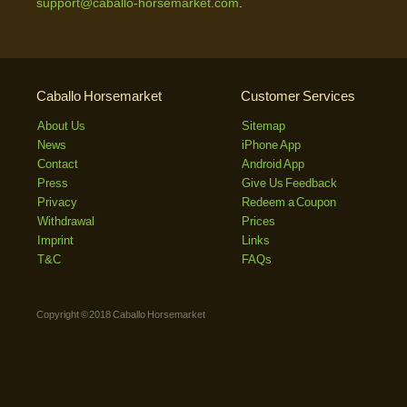
support@caballo-horsemarket.com
.
Caballo Horsemarket
Customer Services
About Us
Sitemap
News
iPhone App
Contact
Android App
Press
Give Us Feedback
Privacy
Redeem a Coupon
Withdrawal
Prices
Imprint
Links
T&C
FAQs
Copyright © 2018 Caballo Horsemarket