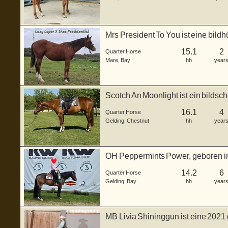
Mrs President To You ist eine bild
ge...
15.1
2
Quarter Horse
Mare
,
Bay
hh
year
Scotch An Moonlight ist ein bildsc
ge...
16.1
4
Quarter Horse
Gelding
,
Chestnut
hh
year
OH Peppermints Power, geboren im 
bildhübscher b...
14.2
6
Quarter Horse
Gelding
,
Bay
hh
year
MB Livia Shininggun ist eine 2021
in...