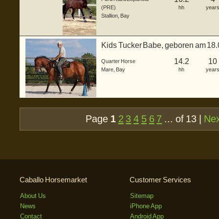
(PRE)
hh
year
Stallion
,
Bay
Kids Tucker Babe, geboren am 18.0
Quar...
14.2
10
Quarter Horse
Mare
,
Bay
hh
year
Page
1
2
3
4
5
6
7
... of 13 |
Ne
Caballo Horsemarket
Customer Services
About Us
Sitemap
News
iPhone App
Contact
Android App