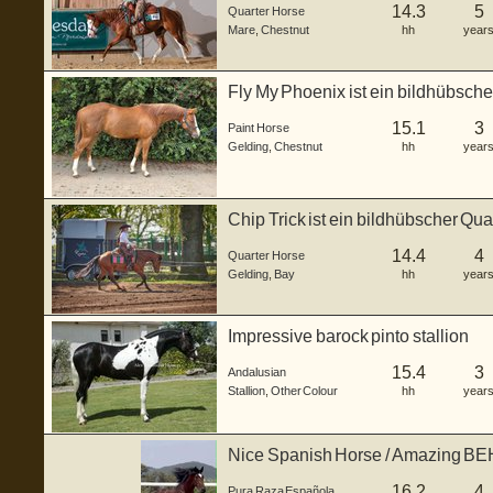
14.3
5
Quarter Horse
Mare
,
Chestnut
hh
year
Fly My Phoenix ist ein bildhübsch
...
15.1
3
Paint Horse
Gelding
,
Chestnut
hh
year
Chip Trick ist ein bildhübscher Qu
im...
14.4
4
Quarter Horse
Gelding
,
Bay
hh
year
Impressive barock pinto stallion
15.4
3
Andalusian
Stallion
,
Other Colour
hh
year
Nice Spanish Horse / Amazing 
16.2
4
Pura Raza Española