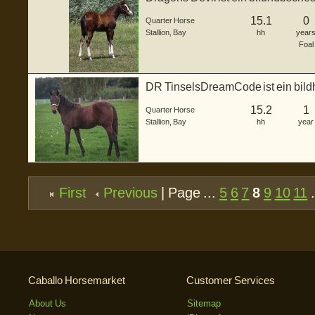
ge...
15.1
0
Quarter Horse
Stallion
,
Bay
hh
year
Foal
DR TinselsDreamCode ist ein bild
Hengstjähr...
15.2
1
Quarter Horse
Stallion
,
Bay
hh
year
First
Previous
| Page ...
5
6
7
8
9
10
11
.
Caballo Horsemarket
Customer Services
About Us
Sitemap