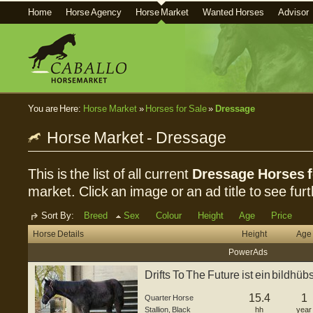
Home
Horse Agency
Horse Market
Wanted Horses
Advisor
You are Here:
Horse Market
»
Horses for Sale
»
Dressage
Horse Market - Dressage
This is the list of all current
Dressage Horses f
market. Click an image or an ad title to see furt
Sort By:
Breed
Sex
Colour
Height
Age
Price
Horse Details
Height
Age
Power Ads
Drifts To The Future ist ein bildh
...
15.4
1
Quarter Horse
Stallion
,
Black
hh
year