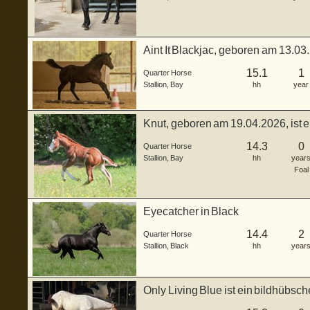
Aint It Blackjac, geboren am 13.03
...
15.1
1
Quarter Horse
Stallion
,
Bay
hh
year
Knut, geboren am 19.04.2026, ist 
H...
14.3
0
Quarter Horse
Stallion
,
Bay
hh
year
Foal
Eyecatcher in Black
14.4
2
Quarter Horse
Stallion
,
Black
hh
year
Only Living Blue ist ein bildhübs
...