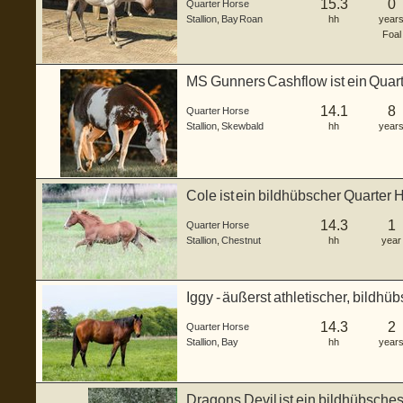
15.3
0
Quarter Horse
Stallion
,
Bay Roan
hh
year
Foal
MS Gunners Cashflow ist ein Quart
g...
14.1
8
Quarter Horse
Stallion
,
Skewbald
hh
year
Cole ist ein bildhübscher Quarter 
2...
14.3
1
Quarter Horse
Stallion
,
Chestnut
hh
year
Iggy - äußerst athletischer, bildhü
Junghengs...
14.3
2
Quarter Horse
Stallion
,
Bay
hh
year
Dragons Devil ist ein bildhübsche