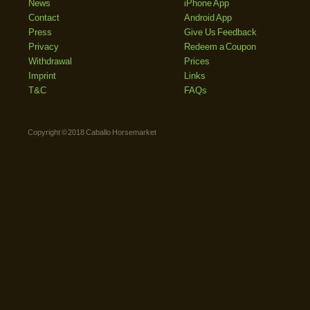
News
iPhone App
Contact
Android App
Press
Give Us Feedback
Privacy
Redeem a Coupon
Withdrawal
Prices
Imprint
Links
T&C
FAQs
Copyright © 2018 Caballo Horsemarket