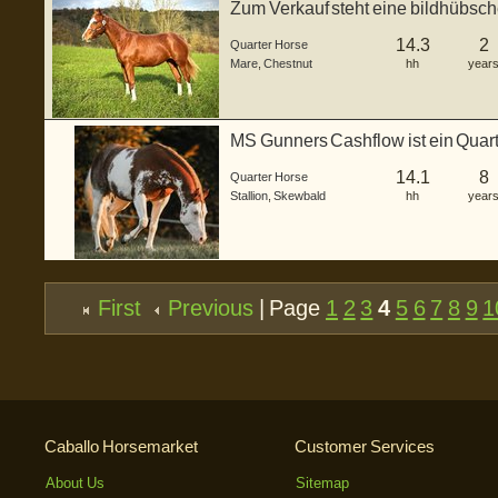
Zum Verkauf steht eine bildhübsch
a...
14.3
2
Quarter Horse
Mare
,
Chestnut
hh
year
MS Gunners Cashflow ist ein Quart
g...
14.1
8
Quarter Horse
Stallion
,
Skewbald
hh
year
First
Previous
| Page
1
2
3
4
5
6
7
8
9
1
Caballo Horsemarket
Customer Services
About Us
Sitemap