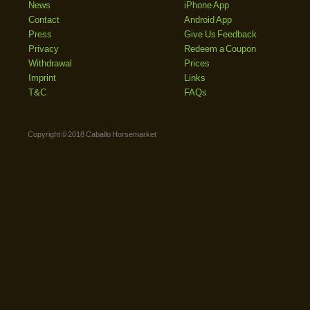
News
iPhone App
Contact
Android App
Press
Give Us Feedback
Privacy
Redeem a Coupon
Withdrawal
Prices
Imprint
Links
T&C
FAQs
Copyright © 2018 Caballo Horsemarket