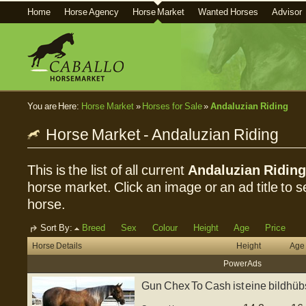
Home
Horse Agency
Horse Market
Wanted Horses
Advisor
You are Here:
Horse Market
»
Horses for Sale
»
Andaluzian Riding
Horse Market - Andaluzian Riding
This is the list of all current
Andaluzian Riding
horse market. Click an image or an ad title to se
horse.
Sort By:
Breed
Sex
Colour
Height
Age
Price
Horse Details
Height
Age
Power Ads
Gun Chex To Cash ist eine bildhüb
gebore...