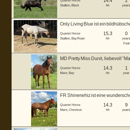
14.4
2
Quarter Horse
Stallion
,
Black
hh
year
Only Living Blue ist ein bildhübs
...
15.3
0
Quarter Horse
Stallion
,
Bay Roan
hh
year
Foal
MD Pretty Miss Dunit, liebevoll "Mar
14.3
1
Quarter Horse
Mare
,
Bay
hh
year
FR Shinerwhiz ist eine wundersch
geboren ...
14.3
9
Quarter Horse
Mare
,
Chestnut
hh
year