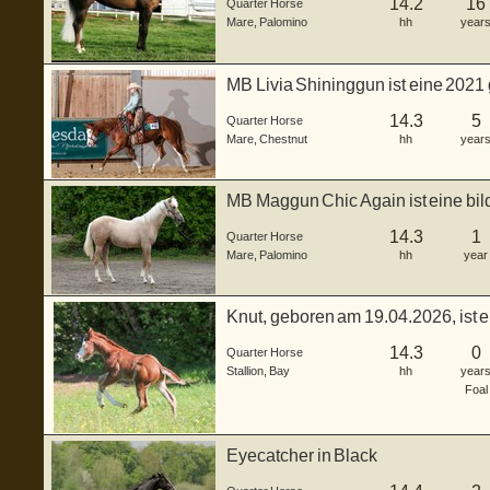
14.2
16
Quarter Horse
Mare
,
Palomino
hh
year
MB Livia Shininggun ist eine 2021
in...
14.3
5
Quarter Horse
Mare
,
Chestnut
hh
year
MB Maggun Chic Again ist eine bil
ge...
14.3
1
Quarter Horse
Mare
,
Palomino
hh
year
Knut, geboren am 19.04.2026, ist 
H...
14.3
0
Quarter Horse
Stallion
,
Bay
hh
year
Foal
Eyecatcher in Black