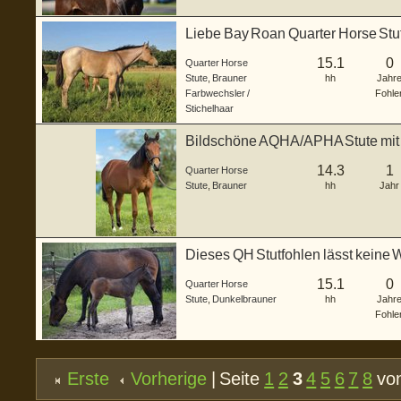
Liebe Bay Roan Quarter Horse Stut
15.1
0
Quarter Horse
Stute
,
Brauner
hh
Jahr
Farbwechsler /
Fohle
Stichelhaar
Bildschöne AQHA/APHA Stute mit e
Abstammung
14.3
1
Quarter Horse
Stute
,
Brauner
hh
Jahr
Dieses QH Stutfohlen lässt keine
15.1
0
Quarter Horse
Stute
,
Dunkelbrauner
hh
Jahr
Fohle
Erste
Vorherige
| Seite
1
2
3
4
5
6
7
8
von