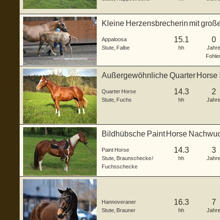
Kleine Herzensbrecherin mit groß
15.1
0
Appaloosa
Stute
,
Falbe
hh
Jahr
Fohle
Außergewöhnliche Quarter Horse St
14.3
2
Quarter Horse
Stute
,
Fuchs
hh
Jahr
Bildhübsche Paint Horse Nachwuc
14.3
3
Paint Horse
Stute
,
Braunschecke /
hh
Jahr
Fuchsschecke
16.3
7
Hannoveraner
Stute
,
Brauner
hh
Jahr