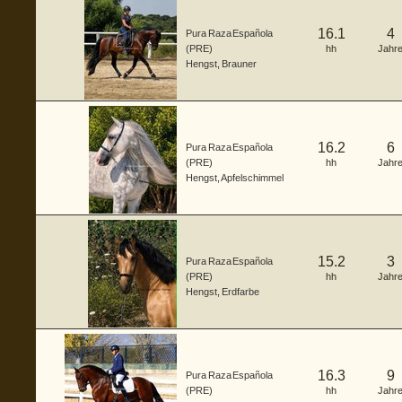
16.1
4
Pura Raza Española
(PRE)
hh
Jahr
Hengst
,
Brauner
16.2
6
Pura Raza Española
(PRE)
hh
Jahr
Hengst
,
Apfelschimmel
15.2
3
Pura Raza Española
(PRE)
hh
Jahr
Hengst
,
Erdfarbe
16.3
9
Pura Raza Española
(PRE)
hh
Jahr