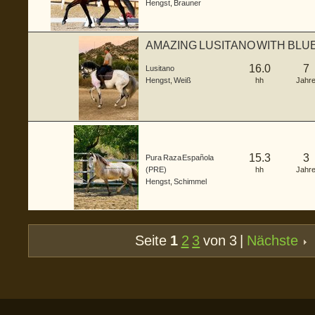
Hengst
,
Brauner
AMAZING LUSITANO WITH BLUE BOO
1.63c...
16.0
7
Lusitano
Hengst
,
Weiß
hh
Jahr
15.3
3
Pura Raza Española
(PRE)
hh
Jahr
Hengst
,
Schimmel
Seite
1
2
3
von 3 |
Nächste