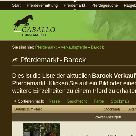
Start
Pferdevermittlung
Pferdemarkt
Pferdegesuche
Ratgeb
Sie sind hier:
Pferdemarkt
»
Verkaufspferde
»
Barock
Pferdemarkt - Barock
Dies ist die Liste der aktuellen
Barock Verkauf
Pferdemarkt. Klicken Sie auf ein Bild oder eine
weitere Einzelheiten zu einem Pferd zu erhalte
Sortieren nach:
Rasse
Geschlecht
Farbe
Stockmaß
Details zum Pferd
Stockmaß
Alter
Power Anzeigen