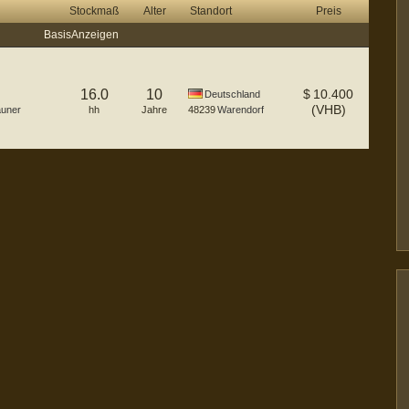
Stockmaß
Alter
Standort
Preis
Basis Anzeigen
16.0
10
$
10.400
Deutschland
(VHB)
auner
hh
Jahre
48239
Warendorf