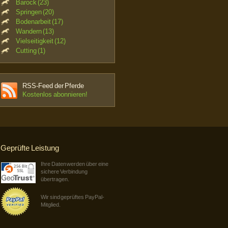
Barock (23)
Springen (20)
Bodenarbeit (17)
Wandern (13)
Vielseitigkeit (12)
Cutting (1)
RSS-Feed der Pferde
Kostenlos abonnieren!
Geprüfte Leistung
Ihre Daten werden über eine
sichere Verbindung
übertragen.
Wir sind geprüftes PayPal-
Mitglied.