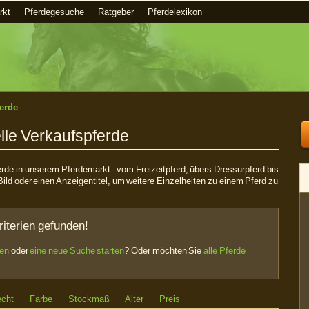
rkt
Pferdegesuche
Ratgeber
Pferdelexikon
erde
lle Verkaufspferde
ferde in unserem Pferdemarkt - vom Freizeitpferd, übers Dressurpferd bis
Bild oder einen Anzeigentitel, um weitere Einzelheiten zu einem Pferd zu
iterien gefunden!
sen
oder
eine neue Suche starten
? Oder möchten Sie
alle Pferde
echt
Farbe
Stockmaß
Alter
Preis