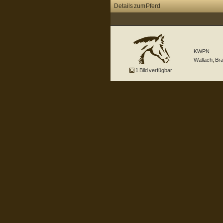
Details zum Pferd
KWPN
Wallach
,
Br
1 Bild verfügbar