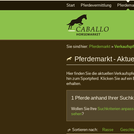
Start
Pferdevermittlung
Pferdema
Sie sind hier:
Pferdemarkt
»
Verkaufspf
Pferdemarkt - Aktue
Hier finden Sie die aktuellen Verkaufsp
hin zum Sportpferd. Klicken Sie auf ein 
erhalten.
1 Pferde anhand Ihrer Suchkr
Wollen Sie Ihre
Suchkriterien anpas
sehen
?
Sortieren nach:
Rasse
Geschl