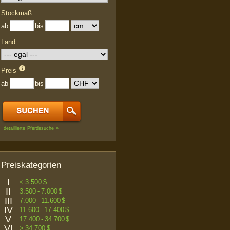
Stockmaß
ab
bis
Land
Preis
ab
bis
detaillierte Pferdesuche »
Preiskategorien
I
< 3.500 $
II
3.500 - 7.000 $
III
7.000 - 11.600 $
IV
11.600 - 17.400 $
V
17.400 - 34.700 $
VI
> 34.700 $