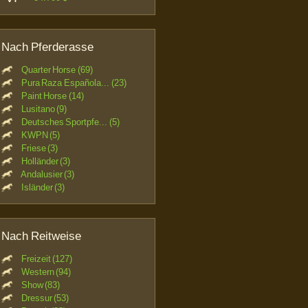
Nach Pferderasse
Quarter Horse (69)
Pura Raza Española... (23)
Paint Horse (14)
Lusitano (9)
Deutsches Sportpfe... (5)
KWPN (5)
Friese (3)
Holländer (3)
Andalusier (3)
Isländer (3)
Nach Reitweise
Freizeit (127)
Western (94)
Show (83)
Dressur (53)