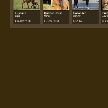
Lusitano
Quarter Horse
Holländer
Pur
Stute
Hengst
Hengst
Heng
$
11.600
(VHB)
$
7.700
(VHB)
$
17.400
$
5.8