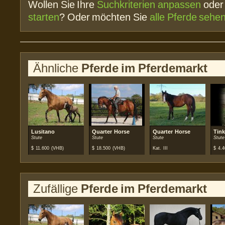
Wollen Sie Ihre
Suchkriterien anpassen
ode
starten
? Oder möchten Sie
alle Pferde sehe
Ähnliche
Pferde im Pferdemarkt
Lusitano
Quarter Horse
Quarter Horse
Tink
Stute
Stute
Stute
Stute
$
11.600
(VHB)
$
18.500
(VHB)
Kat. III
$
4.4
Zufällige
Pferde im Pferdemarkt